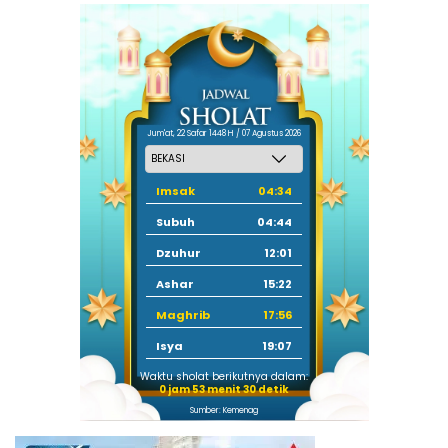
Jum'at, 22 Safar 1448 H / 07 Agustus 2026
Imsak
04:34
Subuh
04:44
Dzuhur
12:01
Ashar
15:22
Maghrib
17:56
Isya
19:07
Waktu sholat berikutnya dalam:
0 jam 53 menit 29 detik
Sumber: Kemenag