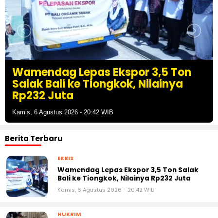
dag Lepas Ekspor 3,5 Ton
Sabu, 
Bali ke Tiongkok, Nilainya
Ditem
 Juta
Jakart
ustus 2026 - 20:42 WIB
Kamis, 6 Ag
Berita Terbaru
EKBIS
Wamendag Lepas Ekspor 3,5 Ton Salak
Bali ke Tiongkok, Nilainya Rp232 Juta
Kamis, 6 Agustus 2026 - 20:42 WIB
HUKRIM