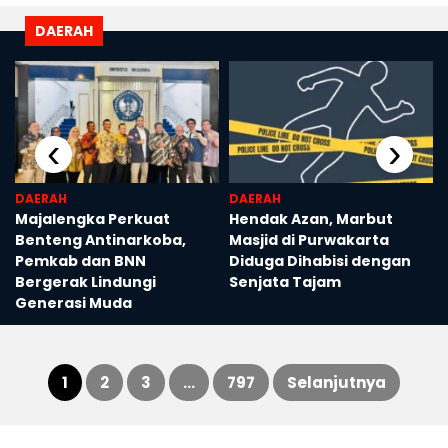
DAERAH
‹
›
DAERAH
DAERAH
Majalengka Perkuat
Hendak Azan, Marbut
,
Benteng Antinarkoba,
Masjid di Purwakarta
Pemkab dan BNN
Diduga Dihabisi dengan
Bergerak Lindungi
Senjata Tajam
Generasi Muda
1
2
3
…
797
Selanjutnya
Paginasi