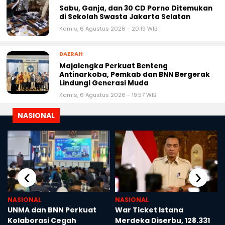
Sabu, Ganja, dan 30 CD Porno Ditemukan
di Sekolah Swasta Jakarta Selatan
Kamis, 6 Agustus 2026 - 20:19 WIB
DAERAH
Majalengka Perkuat Benteng
Antinarkoba, Pemkab dan BNN Bergerak
Lindungi Generasi Muda
Kamis, 6 Agustus 2026 - 19:57 WIB
NASIONAL
‹
›
NASIONAL
NASIONAL
UNMA dan BNN Perkuat
War Ticket Istana
Kolaborasi Cegah
Merdeka Diserbu, 128.331