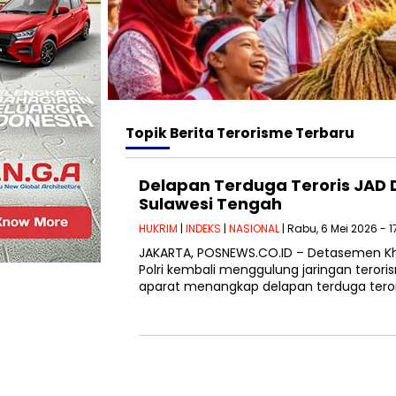
Topik
Berita Terorisme Terbaru
Delapan Terduga Teroris JAD D
Sulawesi Tengah
HUKRIM
|
INDEKS
|
NASIONAL
| Rabu, 6 Mei 2026 - 1
JAKARTA, POSNEWS.CO.ID – Detasemen Kh
Polri kembali menggulung jaringan terorisme
aparat menangkap delapan terduga teror