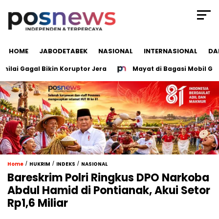
HOME
JABODETABEK
NASIONAL
INTERNASIONAL
DA
 Gagal Bikin Koruptor Jera
Mayat di Bagasi Mobil Groboga
/
/
/
Home
HUKRIM
INDEKS
NASIONAL
Bareskrim Polri Ringkus DPO Narkoba
Abdul Hamid di Pontianak, Akui Setor
Rp1,6 Miliar