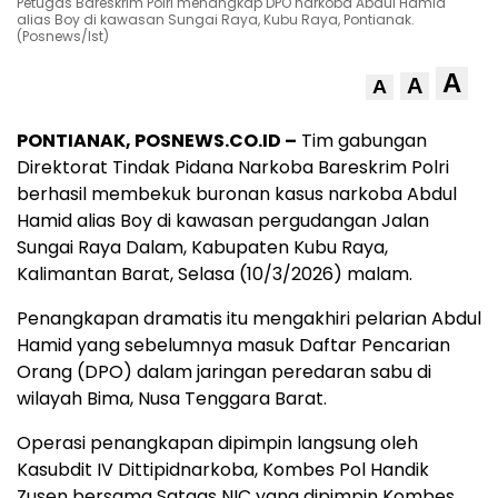
Petugas Bareskrim Polri menangkap DPO narkoba Abdul Hamid
alias Boy di kawasan Sungai Raya, Kubu Raya, Pontianak.
(Posnews/Ist)
A
A
A
PONTIANAK, POSNEWS.CO.ID –
Tim gabungan
Direktorat Tindak Pidana Narkoba Bareskrim Polri
berhasil membekuk buronan kasus narkoba Abdul
Hamid alias Boy di kawasan pergudangan Jalan
Sungai Raya Dalam, Kabupaten Kubu Raya,
Kalimantan Barat, Selasa (10/3/2026) malam.
Penangkapan dramatis itu mengakhiri pelarian Abdul
Hamid yang sebelumnya masuk Daftar Pencarian
Orang (DPO) dalam jaringan peredaran sabu di
wilayah Bima, Nusa Tenggara Barat.
Operasi penangkapan dipimpin langsung oleh
Kasubdit IV Dittipidnarkoba, Kombes Pol Handik
Zusen bersama Satgas NIC yang dipimpin Kombes