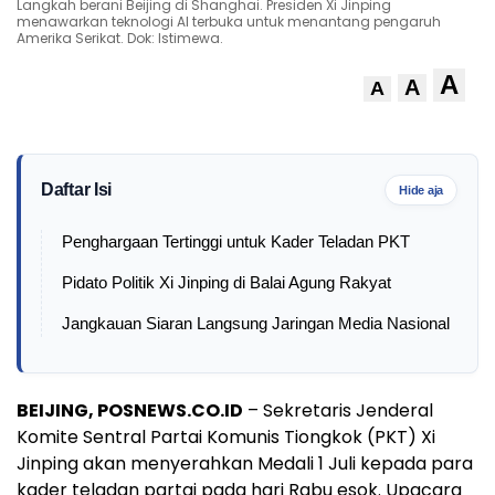
Langkah berani Beijing di Shanghai. Presiden Xi Jinping
menawarkan teknologi AI terbuka untuk menantang pengaruh
Amerika Serikat. Dok: Istimewa.
A
A
A
Daftar Isi
Hide aja
Penghargaan Tertinggi untuk Kader Teladan PKT
Pidato Politik Xi Jinping di Balai Agung Rakyat
Jangkauan Siaran Langsung Jaringan Media Nasional
BEIJING, POSNEWS.CO.ID
– Sekretaris Jenderal
Komite Sentral Partai Komunis Tiongkok (PKT) Xi
Jinping akan menyerahkan Medali 1 Juli kepada para
kader teladan partai pada hari Rabu esok. Upacara