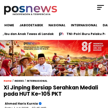
HOME
JABODETABEK
NASIONAL
INTERNASIONAL
DA
bu dan Anak Tewas di Landak
TNI-Polri Buru Pelaku Penem
/
/
Home
INDEKS
INTERNASIONAL
Xi Jinping Bersiap Serahkan Medali
pada HUT Ke-105 PKT
Ahmad Haris Kurnia