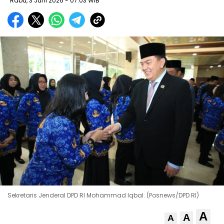
Rabu, 3 Juni 2026
- 07:03 WIB
Sekretaris Jenderal DPD RI Mohammad Iqbal. (Posnews/DPD RI)
A
A
A