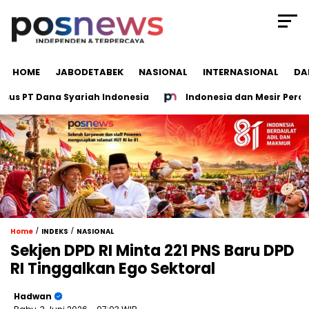
HOME
JABODETABEK
NASIONAL
INTERNASIONAL
DA
 PT Dana Syariah Indonesia
Indonesia dan Mesir Percepat
/
/
Home
INDEKS
NASIONAL
Sekjen DPD RI Minta 221 PNS Baru DPD
RI Tinggalkan Ego Sektoral
Hadwan