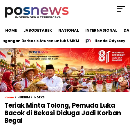
HOME
JABODETABEK
NASIONAL
INTERNASIONAL
DA
angan Berbasis Aturan untuk UMKM
Honda Odyssey Dirusa
/
/
Home
HUKRIM
INDEKS
Teriak Minta Tolong, Pemuda Luka
Bacok di Bekasi Diduga Jadi Korban
Begal