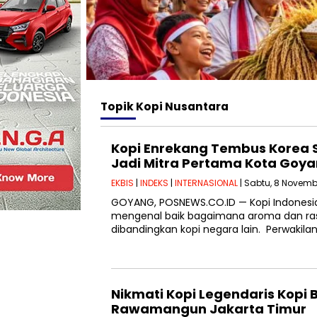
Topik
Kopi Nusantara
Kopi Enrekang Tembus Korea S
Jadi Mitra Pertama Kota Goy
EKBIS
|
INDEKS
|
INTERNASIONAL
| Sabtu, 8 Novemb
GOYANG, POSNEWS.CO.ID — Kopi Indonesia
mengenal baik bagaimana aroma dan ras
dibandingkan kopi negara lain. Perwakila
Nikmati Kopi Legendaris Kopi 
Rawamangun Jakarta Timur