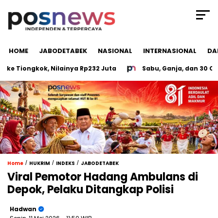
HOME
JABODETABEK
NASIONAL
INTERNASIONAL
DA
Tiongkok, Nilainya Rp232 Juta
Sabu, Ganja, dan 30 CD Por
/
/
/
Home
HUKRIM
INDEKS
JABODETABEK
Viral Pemotor Hadang Ambulans di
Depok, Pelaku Ditangkap Polisi
Hadwan