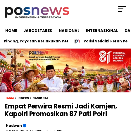
HOME
JABODETABEK
NASIONAL
INTERNASIONAL
DA
nang, Yayasan Berlakukan PJJ
Polisi Selidiki Peran Pegaw
/
/
Home
INDEKS
NASIONAL
Empat Perwira Resmi Jadi Komjen,
Kapolri Promosikan 87 Pati Polri
Hadwan