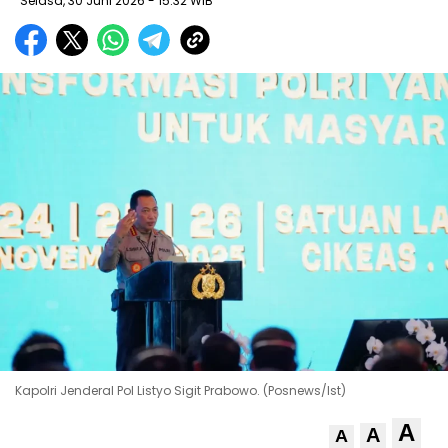
Selasa, 30 Juni 2026
- 15:32 WIB
Kapolri Jenderal Pol Listyo Sigit Prabowo. (Posnews/Ist)
A
A
A