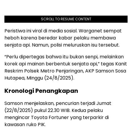
SCROLL TO RESUME CONTENT
Peristiwa
ini
viral di media
sosial
.
Warganet
sempat
heboh
karena
beredar
kabar
pelaku
membawa
senjata
api
.
Namun
,
polisi
meluruskan
isu
tersebut
.
“
Perlu
dipertegas
bahwa
itu
bukan
senpi
,
melainkan
korek
api
mainan
berbentuk
senjata
api
,”
tegas
Kanit
Reskrim
Polsek
Metro
Penjaringan
, AKP Samson Sosa
Hutapea
,
Minggu
(24/8/2025).
Kronologi
Penangkapan
Samson
menjelaskan
,
pencurian
terjadi
Jumat
(22/8/2025)
pukul
22.30 WIB.
Kedua
pelaku
mengincar
Toyota Fortuner yang
terparkir
di
kawasan
ruko
PIK.