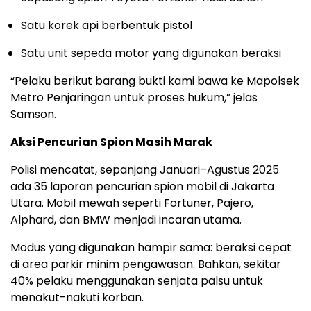
Satu
korek
api
berbentuk
pistol
Satu unit
sepeda
motor yang
digunakan
beraksi
“
Pelaku
berikut
barang
bukti
kami
bawa
ke
Mapolsek
Metro
Penjaringan
untuk
proses
hukum
,”
jelas
Samson.
Aksi
Pencurian
Spion
Masih
Marak
Polisi
mencatat
,
sepanjang
Januari
–
Agustus
2025
ada
35
laporan
pencurian
spion
mobil
di Jakarta
Utara. Mobil
mewah
seperti
Fortuner, Pajero,
Alphard, dan BMW
menjadi
incaran
utama
.
Modus yang
digunakan
hampir
sama
:
beraksi
cepat
di area
parkir
minim
pengawasan
.
Bahkan
,
sekitar
40%
pelaku
menggunakan
senjata
palsu
untuk
menakut-nakuti
korban.