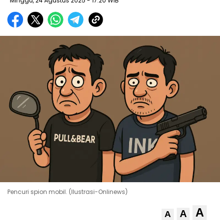
Minggu, 24 Agustus 2025
- 17:20 WIB
Pencuri spion mobil. (Ilustrasi-Onlinews)
A
A
A