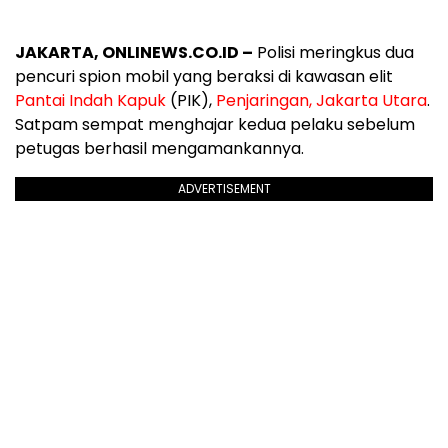
JAKARTA, ONLINEWS.CO.ID –
Polisi
meringkus
dua
pencuri
spion
mobil
yang
beraksi
di
kawasan
elit
Pantai Indah
Kapuk
(PIK),
Penjaringan
, Jakarta Utara
.
Satpam sempat menghajar kedua pelaku sebelum
petugas berhasil mengamankannya.
ADVERTISEMENT