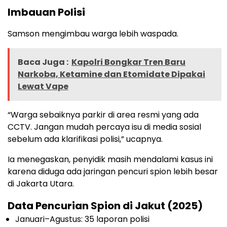
Imbauan
Polisi
Samson
mengimbau
warga
lebih
waspada
.
Baca Juga :
Kapolri Bongkar Tren Baru
Narkoba, Ketamine dan Etomidate Dipakai
Lewat Vape
“
Warga
sebaiknya
parkir
di area
resmi
yang
ada
CCTV.
Jangan
mudah
percaya
isu
di media
sosial
sebelum
ada
klarifikasi
polisi
,”
ucapnya
.
Ia
menegaskan
,
penyidik
masih
mendalami
kasus
ini
karena
diduga
ada
jaringan
pencuri
spion
lebih
besar
di Jakarta Utara.
Data
Pencurian
Spion
di
Jakut
(2025)
Januari
–
Agustus
: 35
laporan
polisi