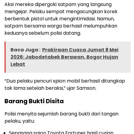
Aksi
mereka
dipergoki
satpam
yang
langsung
mengejar
.
Pelaku
sempat
mengacungkan
korek
berbentuk
pistol
untuk
mengintimidasi
.
Namun
,
satpam
bersama
warga
berhasil
melumpuhkan
keduanya
sebelum
polisi
datang
.
Baca Juga :
Prakiraan Cuaca Jumat 8 Mei
2026: Jabodetabek Berawan, Bogor Hujan
Lebat
“
Dua
pelaku
pencuri
spion
mobil
berhasil
ditangkap
tak
lama
setelah
beraksi
,”
ujar
Samson.
Barang
Bukti
Disita
Polisi
menyita
sejumlah
barang
bukti
dari
tangan
pelaku
,
yaitu
:
Sepasang
spion
Toyota Fortuner
hasil
curian