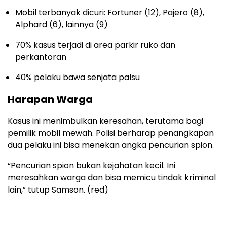
Mobil
terbanyak
dicuri
: Fortuner (12), Pajero (8),
Alphard (6),
lainnya
(9)
70%
kasus
terjadi
di area
parkir
ruko
dan
perkantoran
40%
pelaku
bawa
senjata
palsu
Harapan
Warga
Kasus
ini
menimbulkan
keresahan
,
terutama
bagi
pemilik
mobil
mewah
. Polisi
berharap
penangkapan
dua
pelaku
ini
bisa
menekan
angka
pencurian
spion
.
“
Pencurian
spion
bukan
kejahatan
kecil
.
Ini
meresahkan
warga
dan
bisa
memicu
tindak
kriminal
lain,”
tutup
Samson. (red)