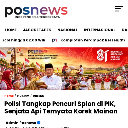
HOME
JABODETABEK
NASIONAL
INTERNASIONAL
DA
l hingga 02.00 WIB
Komplotan Perampok Bersenjata Tajam 
/
/
Home
HUKRIM
INDEKS
Polisi Tangkap Pencuri Spion di PIK,
Senjata Api Ternyata Korek Mainan
Admin Posnews