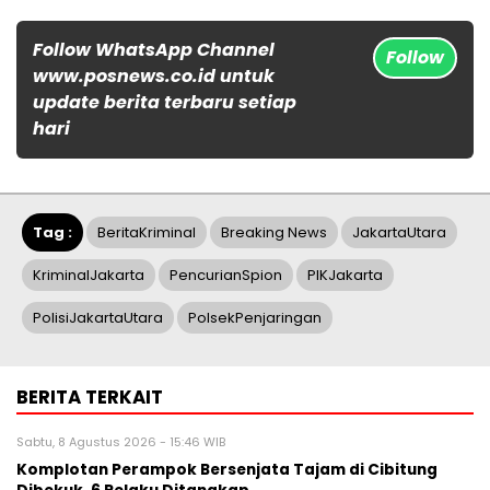
Follow WhatsApp Channel
Follow
www.posnews.co.id untuk
update berita terbaru setiap
hari
Tag :
BeritaKriminal
Breaking News
JakartaUtara
KriminalJakarta
PencurianSpion
PIKJakarta
PolisiJakartaUtara
PolsekPenjaringan
BERITA TERKAIT
Sabtu, 8 Agustus 2026 - 15:46 WIB
Komplotan Perampok Bersenjata Tajam di Cibitung