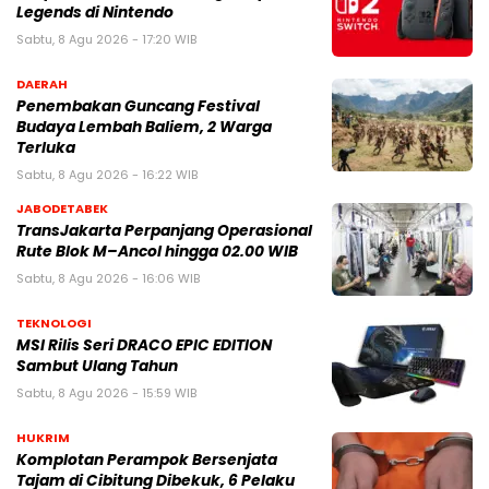
Legends di Nintendo
Sabtu, 8 Agu 2026 - 17:20 WIB
DAERAH
Penembakan Guncang Festival
Budaya Lembah Baliem, 2 Warga
Terluka
Sabtu, 8 Agu 2026 - 16:22 WIB
JABODETABEK
TransJakarta Perpanjang Operasional
Rute Blok M–Ancol hingga 02.00 WIB
Sabtu, 8 Agu 2026 - 16:06 WIB
TEKNOLOGI
MSI Rilis Seri DRACO EPIC EDITION
Sambut Ulang Tahun
Sabtu, 8 Agu 2026 - 15:59 WIB
HUKRIM
Komplotan Perampok Bersenjata
Tajam di Cibitung Dibekuk, 6 Pelaku