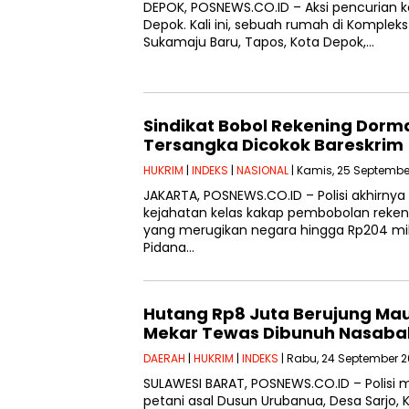
DEPOK, POSNEWS.CO.ID – Aksi pencurian
Depok. Kali ini, sebuah rumah di Komplek
Sukamaju Baru, Tapos, Kota Depok,…
Sindikat Bobol Rekening Dorma
Tersangka Dicokok Bareskrim
HUKRIM
|
INDEKS
|
NASIONAL
| Kamis, 25 September
JAKARTA, POSNEWS.CO.ID – Polisi akhirny
kejahatan kelas kakap pembobolan rekeni
yang merugikan negara hingga Rp204 milia
Pidana…
Hutang Rp8 Juta Berujung Ma
Mekar Tewas Dibunuh Nasaba
DAERAH
|
HUKRIM
|
INDEKS
| Rabu, 24 September 2
SULAWESI BARAT, POSNEWS.CO.ID – Polisi
petani asal Dusun Urubanua, Desa Sarjo,