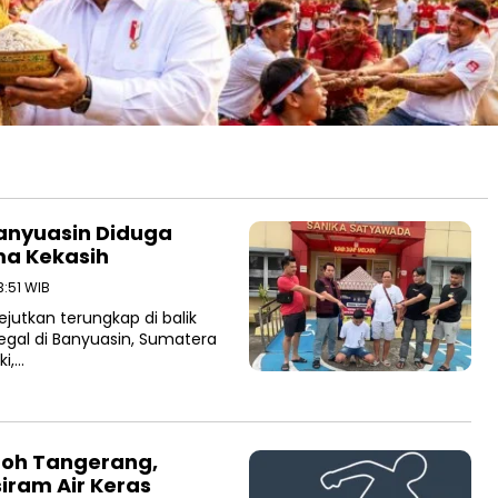
Banyuasin Diduga
a Kekasih
3:51 WIB
utkan terungkap di balik
egal di Banyuasin, Sumatera
ki,…
doh Tangerang,
iram Air Keras