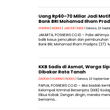
Uang Rp60–70 Miliar Jadi Mo
Bank BRI Mohamad Ilham Prad
HUKRIM
|
INDEKS
|
JABODETABEK
| Selasa, 23 Sept
JAKARTA, POSNEWS.CO.ID – Polisi akhirny
balik kasus penculikan dan pembunuhan
Bank BRI, Mohamad Ilham Pradipta (37). M
KKB Sadis di Asmat, Warga Si
Dibakar Rata Tanah
DAERAH
|
HUKRIM
|
INDEKS
| Selasa, 23 September 
PAPUA, POSNEWS.CO.ID – Aksi biadab kemb
Kelompok Kriminal Bersenjata (KKB) Kod
Elkius Kobak. Dengan dingin, mereka men
bernama…