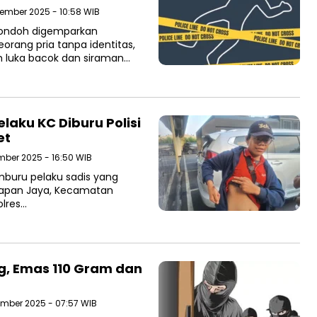
tember 2025 - 10:58 WIB
pondoh digemparkan
rang pria tanpa identitas,
uh luka bacok dan siraman…
laku KC Diburu Polisi
et
mber 2025 - 16:50 WIB
mburu pelaku sadis yang
rapan Jaya, Kecamatan
olres…
g, Emas 110 Gram dan
ember 2025 - 07:57 WIB