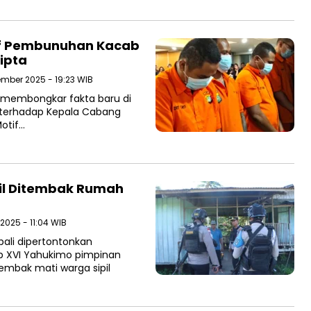
tif Pembunuhan Kacab
ipta
ember 2025 - 19:23 WIB
a membongkar fakta baru di
 terhadap Kepala Cabang
otif…
pil Ditembak Rumah
2025 - 11:04 WIB
ali dipertontonkan
ap XVI Yahukimo pimpinan
embak mati warga sipil