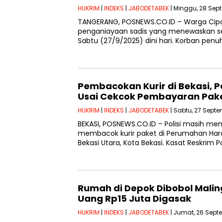
HUKRIM
|
INDEKS
|
JABODETABEK
| Minggu, 28 Sep
TANGERANG, POSNEWS.CO.ID – Warga Ci
penganiayaan sadis yang menewaskan seo
Sabtu (27/9/2025) dini hari. Korban pen
Pembacokan Kurir di Bekasi, Pe
Usai Cekcok Pembayaran Pak
HUKRIM
|
INDEKS
|
JABODETABEK
| Sabtu, 27 Septe
BEKASI, POSNEWS.CO.ID – Polisi masih me
membacok kurir paket di Perumahan Ha
Bekasi Utara, Kota Bekasi. Kasat Reskrim P
Rumah di Depok Dibobol Malin
Uang Rp15 Juta Digasak
HUKRIM
|
INDEKS
|
JABODETABEK
| Jumat, 26 Sept