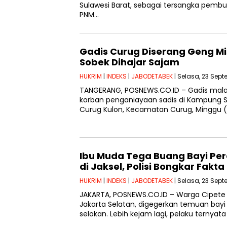
Sulawesi Barat, sebagai tersangka pembu
PNM…
Gadis Curug Diserang Geng Mi
Sobek Dihajar Sajam
HUKRIM
|
INDEKS
|
JABODETABEK
| Selasa, 23 Sept
TANGERANG, POSNEWS.CO.ID – Gadis malang
korban penganiayaan sadis di Kampung S
Curug Kulon, Kecamatan Curug, Minggu (
Ibu Muda Tega Buang Bayi Pe
di Jaksel, Polisi Bongkar Fakta
HUKRIM
|
INDEKS
|
JABODETABEK
| Selasa, 23 Sept
JAKARTA, POSNEWS.CO.ID – Warga Cipete 
Jakarta Selatan, digegerkan temuan bay
selokan. Lebih kejam lagi, pelaku ternya