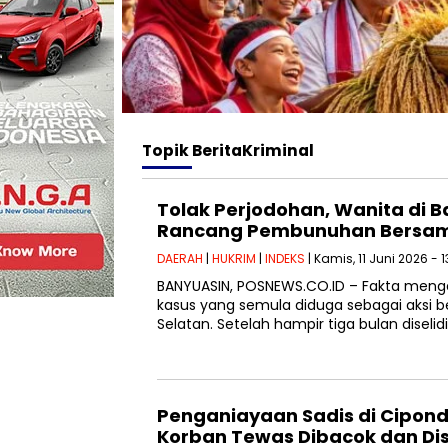
Topik
BeritaKriminal
Tolak Perjodohan, Wanita di 
Rancang Pembunuhan Bersam
DAERAH
|
HUKRIM
|
INDEKS
| Kamis, 11 Juni 2026 - 1
BANYUASIN, POSNEWS.CO.ID – Fakta mengej
kasus yang semula diduga sebagai aksi b
Selatan. Setelah hampir tiga bulan diselidi
Penganiayaan Sadis di Cipon
Korban Tewas Dibacok dan Dis