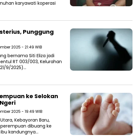
nuhan karyawati koperasi
sterius, Punggung
ember 2025 - 21:49 WIB
 bernama Siti Eliza jadi
entul RT 003/003, Kelurahan
21/9/2025)…
rempuan ke Selokan
 Ngeri
ember 2025 - 19:49 WIB
Utara, Kebayoran Baru,
i perempuan dibuang ke
ta ibu kandungnya…