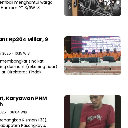
 kembali menghantui warga
s Hankam RT 3/RW 13,
nt Rp204 Miliar, 9
 2025 - 16:15 WIB
a membongkar sindikat
ng dormant (rekening tidur)
r. Direktorat Tindak
ut, Karyawan PNM
h
025 - 08:04 WIB
 menangkap Risman (33),
 Kabupaten Pasangkayu,