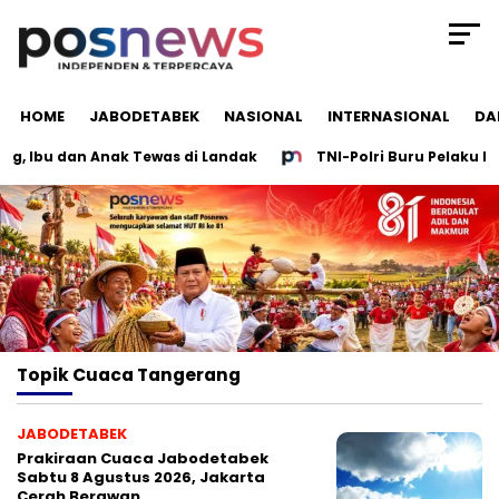
HOME
JABODETABEK
NASIONAL
INTERNASIONAL
DA
 Ibu dan Anak Tewas di Landak
TNI-Polri Buru Pelaku Pen
Topik
Cuaca Tangerang
JABODETABEK
Prakiraan Cuaca Jabodetabek
Sabtu 8 Agustus 2026, Jakarta
Cerah Berawan