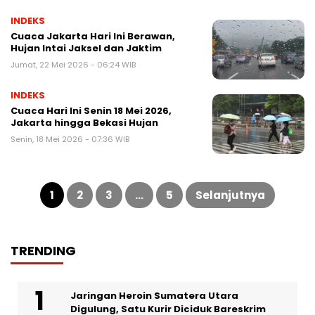
INDEKS
Cuaca Jakarta Hari Ini Berawan,
Hujan Intai Jaksel dan Jaktim
Jumat, 22 Mei 2026 - 06:24 WIB
INDEKS
Cuaca Hari Ini Senin 18 Mei 2026,
Jakarta hingga Bekasi Hujan
Senin, 18 Mei 2026 - 07:36 WIB
Paginasi
pos
1
2
3
…
5
Selanjutnya
TRENDING
Jaringan Heroin Sumatera Utara
Digulung, Satu Kurir Diciduk Bareskrim