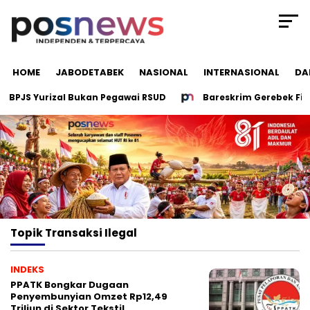
HOME
JABODETABEK
NASIONAL
INTERNASIONAL
DA
 BPJS Yurizal Bukan Pegawai RSUD
Bareskrim Gerebek Five 
Topik
Transaksi Ilegal
INDEKS
PPATK Bongkar Dugaan
Penyembunyian Omzet Rp12,49
Triliun di Sektor Tekstil