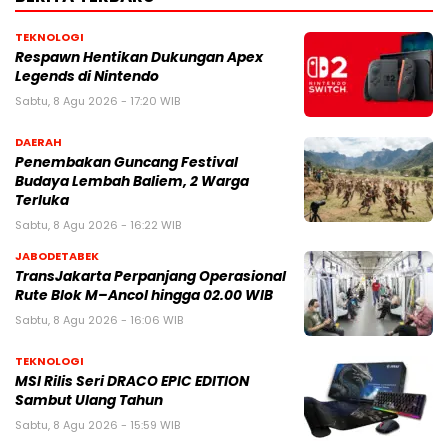
TEKNOLOGI
Respawn Hentikan Dukungan Apex
Legends di Nintendo
Sabtu, 8 Agu 2026 - 17:20 WIB
DAERAH
Penembakan Guncang Festival
Budaya Lembah Baliem, 2 Warga
Terluka
Sabtu, 8 Agu 2026 - 16:22 WIB
JABODETABEK
TransJakarta Perpanjang Operasional
Rute Blok M–Ancol hingga 02.00 WIB
Sabtu, 8 Agu 2026 - 16:06 WIB
TEKNOLOGI
MSI Rilis Seri DRACO EPIC EDITION
Sambut Ulang Tahun
Sabtu, 8 Agu 2026 - 15:59 WIB