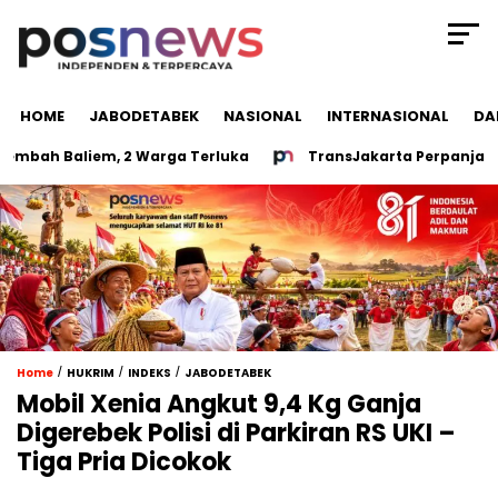
HOME
JABODETABEK
NASIONAL
INTERNASIONAL
DA
ah Baliem, 2 Warga Terluka
TransJakarta Perpanjang Ope
/
/
/
Home
HUKRIM
INDEKS
JABODETABEK
Mobil Xenia Angkut 9,4 Kg Ganja
Digerebek Polisi di Parkiran RS UKI –
Tiga Pria Dicokok