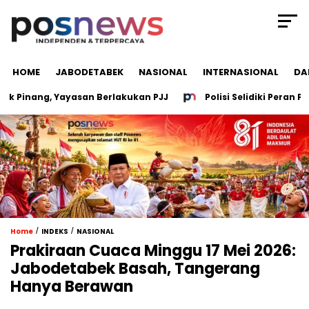
HOME
JABODETABEK
NASIONAL
INTERNASIONAL
DA
inang, Yayasan Berlakukan PJJ
Polisi Selidiki Peran Peg
/
/
Home
INDEKS
NASIONAL
Prakiraan Cuaca Minggu 17 Mei 2026:
Jabodetabek Basah, Tangerang
Hanya Berawan