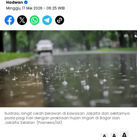
Hadwan
Minggu, 17 Mei 2026
- 06:25 WIB
Ilustrasi, langit cerah berawan di kawasan Jakarta dan sekitarnya
pada pagi hari dengan prakiraan hujan ringan di Bogor dan
Jakarta Selatan. (Posnews/Ist)
A
A
A