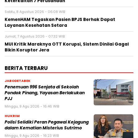
Keterkaitan 7 Perusahaan
Sabtu, 8 Agustus 2026 - 06:08 WIB
KemenHAM Tegaskan Pasien BPJS Berhak Dapat
Layanan Kesehatan Setara
Jumat, 7 Agustus 2026 - 07:32 WIB
MUI Kritik Maraknya OTT Korupsi, Sistem Dinilai Gagal
Bikin Koruptor Jera
BERITA TERBARU
JABODETABEK
Penemuan 996 Senjata di Sekolah
Pondok Pinang, Yayasan Berlakukan
PJJ
Minggu, 9 Agu 2026 - 16:46 WIB
HUKRIM
Polisi Selidiki Peran Pegawai Kejagung
dalam Kematian Misterius Sutrimo
Minggu, 9 Agu 2026 - 16:23 WIB