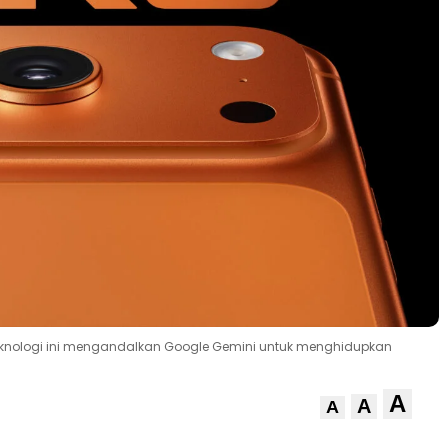
teknologi ini mengandalkan Google Gemini untuk menghidupkan
A
A
A