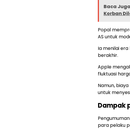
Baca Juga 
Korban Dil
Popal mempro
AS untuk mode
Ia menilai era
berakhir.
Apple mengak
fluktuasi har
Namun, biaya
untuk menyesu
Dampak p
Pengumuman ke
para pelaku 