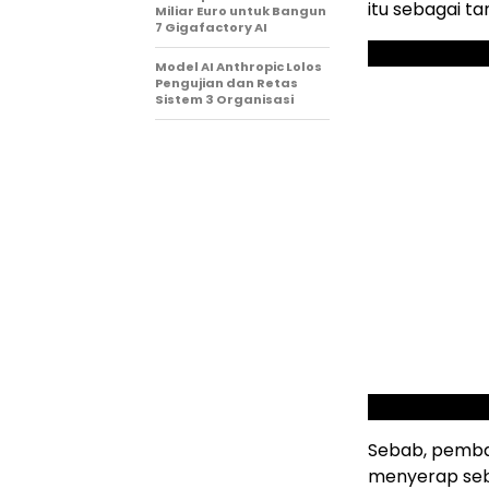
itu sebagai ta
Miliar Euro untuk Bangun
7 Gigafactory AI
Model AI Anthropic Lolos
Pengujian dan Retas
Sistem 3 Organisasi
Sebab, pemba
menyerap seba