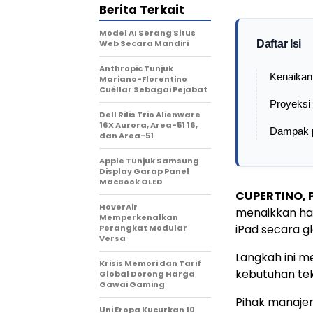
Berita Terkait
Model AI Serang Situs
Web Secara Mandiri
Daftar Isi
Anthropic Tunjuk
Kenaikan
Mariano-Florentino
Cuéllar Sebagai Pejabat
Proyeksi
Dell Rilis Trio Alienware
16X Aurora, Area-51 16,
Dampak 
dan Area-51
Apple Tunjuk Samsung
Display Garap Panel
MacBook OLED
CUPERTINO, 
HoverAir
menaikkan ha
Memperkenalkan
iPad secara gl
Perangkat Modular
Versa
Langkah ini m
Krisis Memori dan Tarif
kebutuhan tek
Global Dorong Harga
Gawai Gaming
Pihak manaje
Uni Eropa Kucurkan 10