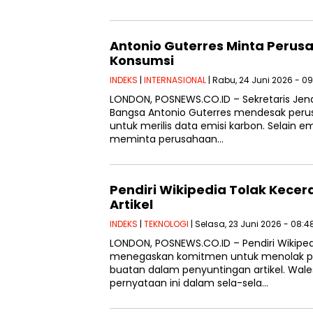
Antonio Guterres Minta Perusa
Konsumsi
INDEKS
|
INTERNASIONAL
| Rabu, 24 Juni 2026 - 0
LONDON, POSNEWS.CO.ID – Sekretaris Jend
Bangsa Antonio Guterres mendesak per
untuk merilis data emisi karbon. Selain em
meminta perusahaan…
Pendiri Wikipedia Tolak Kece
Artikel
INDEKS
|
TEKNOLOGI
| Selasa, 23 Juni 2026 - 08:4
LONDON, POSNEWS.CO.ID – Pendiri Wikipe
menegaskan komitmen untuk menolak p
buatan dalam penyuntingan artikel. Wa
pernyataan ini dalam sela-sela…