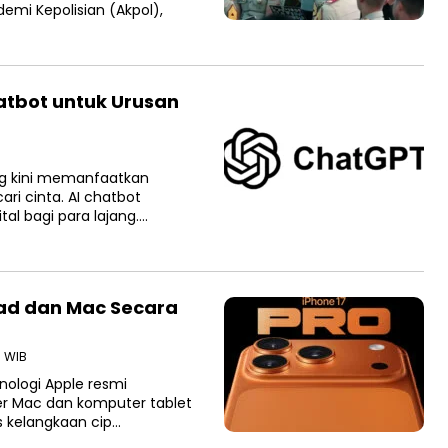
demi Kepolisian (Akpol),
atbot untuk Urusan
g kini memanfaatkan
ri cinta. AI chatbot
al bagi para lajang….
Pad dan Mac Secara
9 WIB
nologi Apple resmi
er Mac dan komputer tablet
s kelangkaan cip…