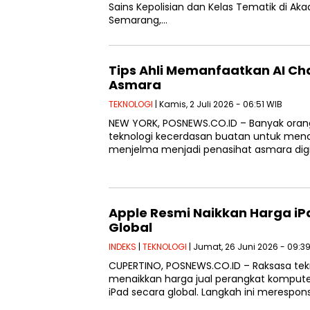
Sains Kepolisian dan Kelas Tematik di Aka
Semarang,…
Tips Ahli Memanfaatkan AI Ch
Asmara
TEKNOLOGI
| Kamis, 2 Juli 2026 - 06:51 WIB
NEW YORK, POSNEWS.CO.ID – Banyak oran
teknologi kecerdasan buatan untuk menca
menjelma menjadi penasihat asmara digit
Apple Resmi Naikkan Harga i
Global
INDEKS
|
TEKNOLOGI
| Jumat, 26 Juni 2026 - 09:3
CUPERTINO, POSNEWS.CO.ID – Raksasa tek
menaikkan harga jual perangkat komput
iPad secara global. Langkah ini merespon