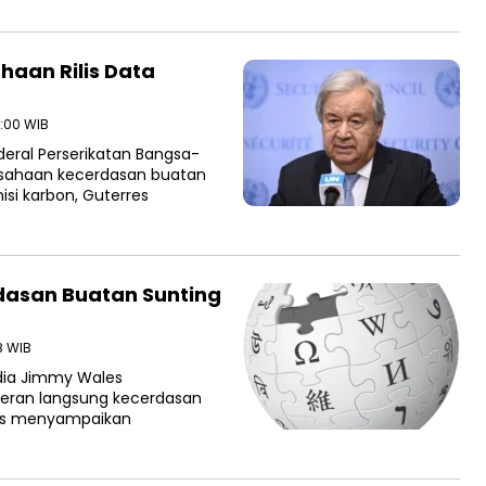
haan Rilis Data
9:00 WIB
eral Perserikatan Bangsa-
usahaan kecerdasan buatan
isi karbon, Guterres
rdasan Buatan Sunting
8 WIB
dia Jimmy Wales
eran langsung kecerdasan
les menyampaikan