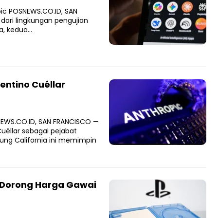
ic POSNEWS.CO.ID, SAN
dari lingkungan pengujian
ya, kedua…
entino Cuéllar
NEWS.CO.ID, SAN FRANCISCO —
uéllar sebagai pejabat
ung California ini memimpin
l Dorong Harga Gawai