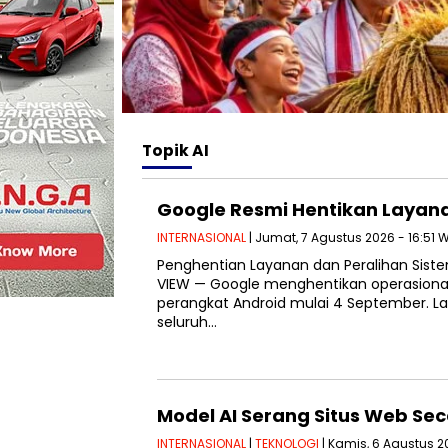
Topik
AI
Google Resmi Hentikan Layana
INTERNASIONAL
| Jumat, 7 Agustus 2026 - 16:51 
Penghentian Layanan dan Peralihan Sis
VIEW — Google menghentikan operasional
perangkat Android mulai 4 September. L
seluruh…
Model AI Serang Situs Web Sec
INTERNASIONAL
|
TEKNOLOGI
| Kamis, 6 Agustus 20