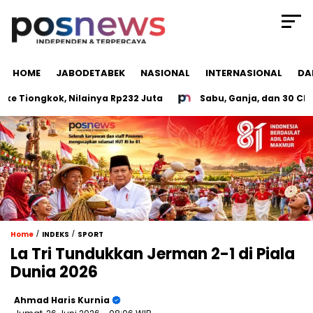
HOME
JABODETABEK
NASIONAL
INTERNASIONAL
DA
iongkok, Nilainya Rp232 Juta
Sabu, Ganja, dan 30 CD Porn
/
/
Home
INDEKS
SPORT
La Tri Tundukkan Jerman 2-1 di Piala
Dunia 2026
Ahmad Haris Kurnia