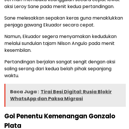
aksi Leroy Sane pada menit kedua pertandingan.
Sane melesakkan sepakan keras guna menaklukkan
penjaga gawang Ekuador secara cepat.
Namun, Ekuador segera menyamakan kedudukan
melalui sundulan tajam Nilson Angulo pada menit
kesembilan.
Pertandingan berjalan sangat sengit dengan aksi
saling serang dari kedua belah pihak sepanjang
waktu.
Baca Juga :
Tirai Besi Digital: Rusia Blokir
WhatsApp dan Paksa Migrasi
Gol Penentu Kemenangan Gonzalo
Plata