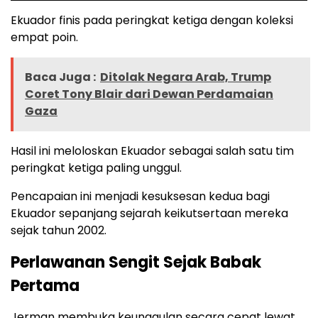
Ekuador finis pada peringkat ketiga dengan koleksi
empat poin.
Baca Juga :
Ditolak Negara Arab, Trump
Coret Tony Blair dari Dewan Perdamaian
Gaza
Hasil ini meloloskan Ekuador sebagai salah satu tim
peringkat ketiga paling unggul.
Pencapaian ini menjadi kesuksesan kedua bagi
Ekuador sepanjang sejarah keikutsertaan mereka
sejak tahun 2002.
Perlawanan Sengit Sejak Babak
Pertama
Jerman membuka keunggulan secara cepat lewat