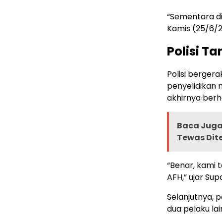
“Sementara di
Kamis (25/6/2
Polisi T
Polisi bergera
penyelidikan 
akhirnya berh
Baca Juga 
Tewas Dit
“Benar, kami 
AFH,” ujar Sup
Selanjutnya, 
dua pelaku la