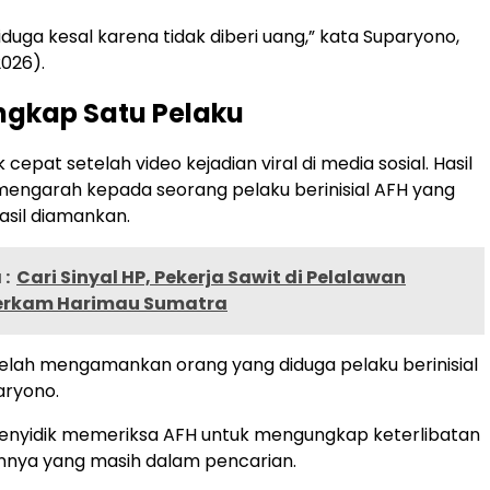
duga kesal karena tidak diberi uang,” kata Suparyono,
026).
angkap Satu Pelaku
k cepat setelah video kejadian viral di media sosial. Hasil
mengarah kepada seorang pelaku berinisial AFH yang
asil diamankan.
:
Cari Sinyal HP, Pekerja Sawit di Pelalawan
erkam Harimau Sumatra
telah mengamankan orang yang diduga pelaku berinisial
aryono.
penyidik memeriksa AFH untuk mengungkap keterlibatan
innya yang masih dalam pencarian.