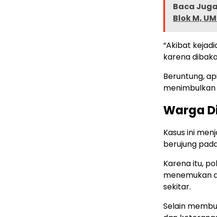
Baca Juga 
Blok M, UM
“Akibat kejad
karena dibaka
Beruntung, ap
menimbulkan k
Warga D
Kasus ini men
berujung pada 
Karena itu, p
menemukan aks
sekitar.
Selain membur