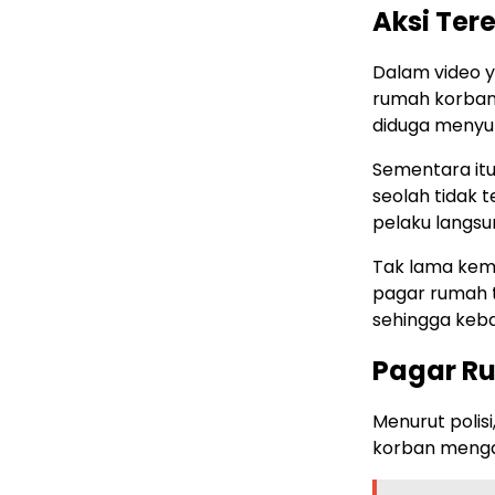
Aksi Ter
Dalam video y
rumah korban 
diduga menyul
Sementara it
seolah tidak 
pelaku langsu
Tak lama kemu
pagar rumah 
sehingga keb
Pagar Ru
Menurut polis
korban menga