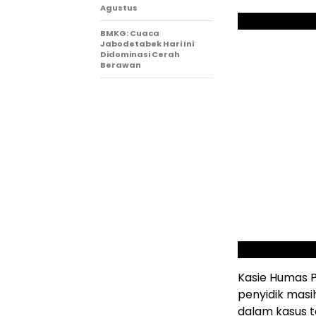
Agustus
BMKG: Cuaca
Jabodetabek Hari Ini
Didominasi Cerah
Berawan
Kasie Humas P
penyidik mas
dalam kasus t