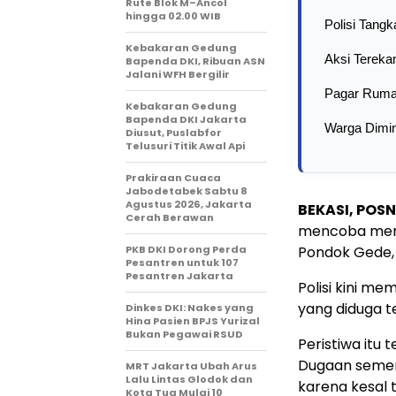
Rute Blok M–Ancol
hingga 02.00 WIB
Polisi Tang
Kebakaran Gedung
Aksi Tereka
Bapenda DKI, Ribuan ASN
Jalani WFH Bergilir
Pagar Ruma
Kebakaran Gedung
Bapenda DKI Jakarta
Warga Dimi
Diusut, Puslabfor
Telusuri Titik Awal Api
Prakiraan Cuaca
Jabodetabek Sabtu 8
Agustus 2026, Jakarta
BEKASI, POSN
Cerah Berawan
mencoba memb
PKB DKI Dorong Perda
Pondok Gede,
Pesantren untuk 107
Pesantren Jakarta
Polisi kini m
yang diduga te
Dinkes DKI: Nakes yang
Hina Pasien BPJS Yurizal
Bukan Pegawai RSUD
Peristiwa itu 
Dugaan sement
MRT Jakarta Ubah Arus
Lalu Lintas Glodok dan
karena kesal 
Kota Tua Mulai 10