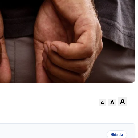
A
A
A
Hide aja