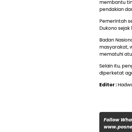
membantu tim
pendakian dan 
Pemerintah s
Dukono sejak 1
Badan Nasion
masyarakat, w
mematuhi atu
Selain itu, p
diperketat aga
Editor :
Hadw
Follow Wh
www.posnew