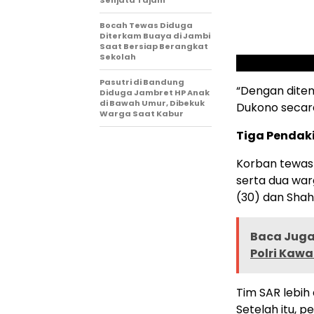
Bocah Tewas Diduga
Diterkam Buaya di Jambi
Saat Bersiap Berangkat
Sekolah
Pasutri di Bandung
“Dengan ditem
Diduga Jambret HP Anak
di Bawah Umur, Dibekuk
Dukono secara
Warga Saat Kabur
Tiga Pendak
Korban tewas 
serta dua wa
(30) dan Shah
Baca Juga 
Polri Kawa
Tim SAR lebih
Setelah itu, 