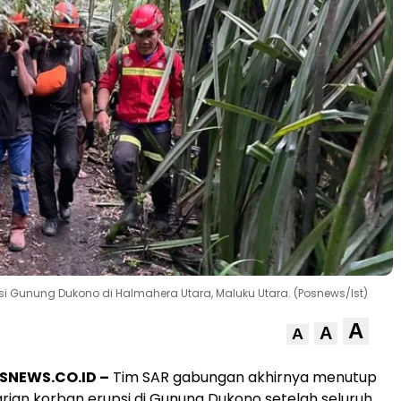
i Gunung Dukono di Halmahera Utara, Maluku Utara. (Posnews/Ist)
A
A
A
SNEWS.CO.ID –
Tim SAR gabungan akhirnya menutup
rian korban erupsi di Gunung Dukono setelah seluruh