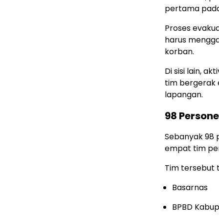
pertama pada
Proses evakua
harus menggal
korban.
Di sisi lain, 
tim bergerak 
lapangan.
98 Person
Sebanyak 98 p
empat tim pe
Tim tersebut te
Basarnas
BPBD Kabup