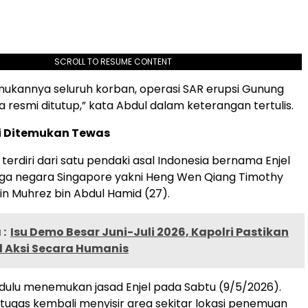
SCROLL TO RESUME CONTENT
ukannya seluruh korban, operasi SAR erupsi Gunung
 resmi ditutup,” kata Abdul dalam keterangan tertulis.
i Ditemukan Tewas
terdiri dari satu pendaki asal Indonesia bernama Enjel
rga negara Singapore yakni Heng Wen Qiang Timothy
in Muhrez bin Abdul Hamid (27).
:
Isu Demo Besar Juni-Juli 2026, Kapolri Pastikan
l Aksi Secara Humanis
 dulu menemukan jasad Enjel pada Sabtu (9/5/2026).
petugas kembali menyisir area sekitar lokasi penemuan