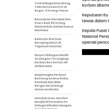
Truk Diduga Rem Blong
korban ditem
Tabrak Honda PCX di
Bogor, 2 Orang Tewas
Keputusan itu
Bareskrim Gerebek Five
tewas dalam t
Stars Bali, 53 Orang
Diamankan dalam Kasus
Kepala Pusat 
Narkoba
Nasional Pen
Rebutan Warisan
operasi penca
Berujung Maut di
Tapanuli Selatan
Mayat di Bagasi Mobil
Grobogan Terungkap,
Korban Bos Konter HP
Ambarawa
Majalengka Perkuat
Benteng Antinarkoba,
Pemkab dan BNN
Bergerak Lindungi
Generasi Muda
Hendak Azan, Marbut
Masjid di Purwakarta
Diduga Dihabisi dengan
Senjata Tajam