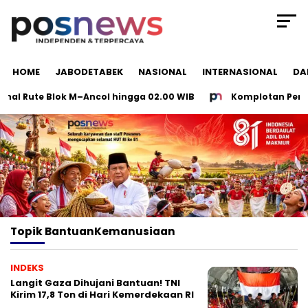
HOME
JABODETABEK
NASIONAL
INTERNASIONAL
DA
al Rute Blok M–Ancol hingga 02.00 WIB
Komplotan Perampo
Topik
BantuanKemanusiaan
INDEKS
Langit Gaza Dihujani Bantuan! TNI
Kirim 17,8 Ton di Hari Kemerdekaan RI