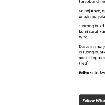
tersebar di me
Selanjutnya,
untuk menjala
“Barang bukti
kami serahkan
Wira.
Kasus ini men
di ruang publ
sanksi tegas 
(red)
Editor :
Hadw
Follow Wh