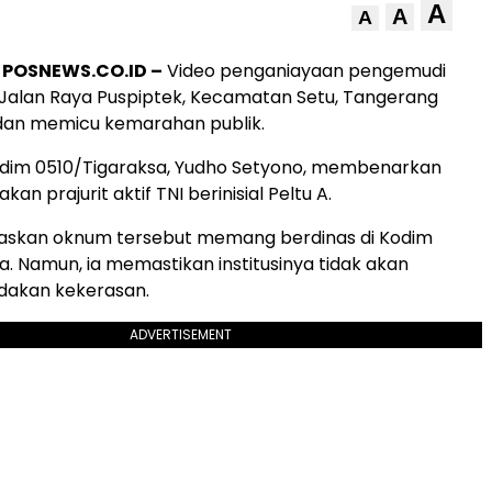
A
A
A
POSNEWS.CO.ID –
Video penganiayaan pengemudi
di Jalan Raya Puspiptek, Kecamatan Setu, Tangerang
l dan memicu kemarahan publik.
im 0510/Tigaraksa, Yudho Setyono, membenarkan
an prajurit aktif TNI berinisial Peltu A.
skan oknum tersebut memang berdinas di Kodim
a. Namun, ia memastikan institusinya tidak akan
ndakan kekerasan.
ADVERTISEMENT