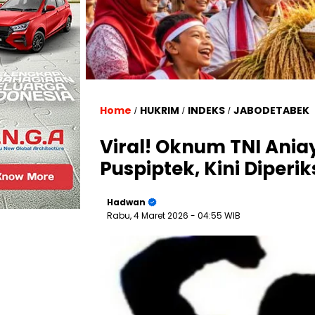
Home
HUKRIM
INDEKS
JABODETABEK
/
/
/
Viral! Oknum TNI Aniay
Puspiptek, Kini Diper
Hadwan
Rabu, 4 Maret 2026
- 04:55 WIB