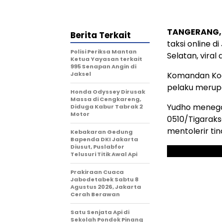
TANGERANG, 
Berita Terkait
taksi online 
Polisi Periksa Mantan
Selatan, vira
Ketua Yayasan terkait
995 Senapan Angin di
Jaksel
Komandan Kod
pelaku merupak
Honda Odyssey Dirusak
Massa di Cengkareng,
Yudho menega
Diduga Kabur Tabrak 2
Motor
0510/Tigaraks
mentolerir ti
Kebakaran Gedung
Bapenda DKI Jakarta
Diusut, Puslabfor
Telusuri Titik Awal Api
Prakiraan Cuaca
Jabodetabek Sabtu 8
Agustus 2026, Jakarta
Cerah Berawan
Satu Senjata Api di
Sekolah Pondok Pinang