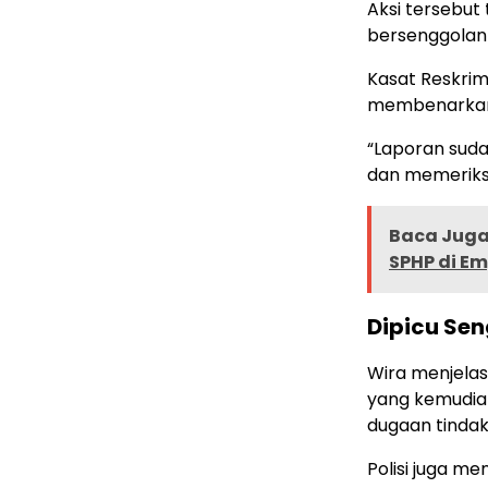
Aksi tersebut
bersenggolan 
Kasat Reskrim
membenarkan 
“Laporan suda
dan memeriksa
Baca Juga 
SPHP di E
Dipicu Se
Wira menjelas
yang kemudia
dugaan tindak
Polisi juga m