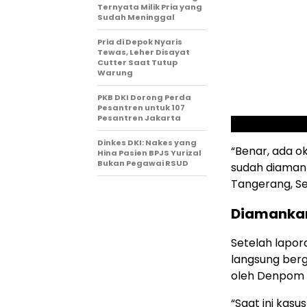
Ternyata Milik Pria yang
Sudah Meninggal
Pria di Depok Nyaris
Tewas, Leher Disayat
Cutter Saat Tutup
Warung
PKB DKI Dorong Perda
Pesantren untuk 107
Pesantren Jakarta
Dinkes DKI: Nakes yang
“Benar, ada o
Hina Pasien BPJS Yurizal
Bukan Pegawai RSUD
sudah diamank
Tangerang, Se
Diamankan 
Setelah lapor
langsung berg
oleh Denpom J
“Saat ini ka