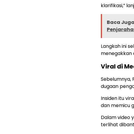
klarifikasi,” la
Baca Juga 
Penjarahan
Langkah ini s
menegakkan d
Viral di Me
Sebelumnya, 
dugaan penga
Insiden itu v
dan memicu 
Dalam video y
terlihat diban