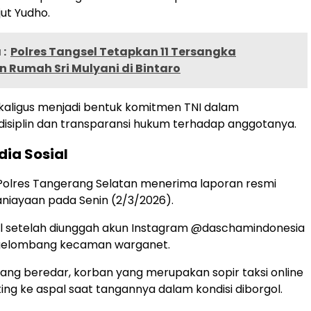
njut Yudho.
:
Polres Tangsel Tetapkan 11 Tersangka
 Rumah Sri Mulyani di Bintaro
ekaligus menjadi bentuk komitmen TNI dalam
isiplin dan transparansi hukum terhadap anggotanya.
dia Sosial
Polres Tangerang Selatan menerima laporan resmi
niayaan pada Senin (2/3/2026).
iral setelah diunggah akun Instagram @daschamindonesia
gelombang kecaman warganet.
ang beredar, korban yang merupakan sopir taksi online
ting ke aspal saat tangannya dalam kondisi diborgol.