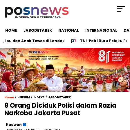
HOME
JABODETABEK
NASIONAL
INTERNASIONAL
DA
bu dan Anak Tewas di Landak
TNI-Polri Buru Pelaku Penem
/
/
/
Home
HUKRIM
INDEKS
JABODETABEK
8 Orang Diciduk Polisi dalam Razia
Narkoba Jakarta Pusat
Hadwan