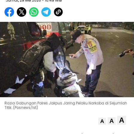
Jumat, 29 Mei 2026
- 10:49 WIB
Razia Gabungan Polres Jakpus Jaring Pelaku Narkoba di Sejumlah
Titik. (Posnews/Ist)
A
A
A