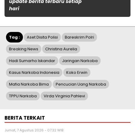
update berita terbaru setiap
hari
Tag :
Aset Disita Polisi
Bareskrim Polri
Breaking News
Christina Aurelia
Hadi Sumarho Iskandar
Jaringan Narkoba
Kasus Narkoba Indonesia
Koko Erwin
Mafia Narkoba Bima
Pencucian Uang Narkoba
TPPU Narkoba
Virda Virginia Pahlevi
BERITA TERKAIT
Jumat, 7 Agustus 2026 - 07:32 WIB