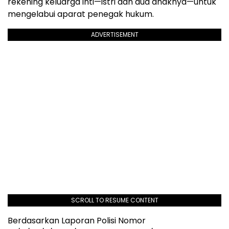
rekening keluarga inti—istri dan dua anaknya—untuk
mengelabui aparat penegak hukum.
ADVERTISEMENT
SCROLL TO RESUME CONTENT
Berdasarkan Laporan Polisi Nomor