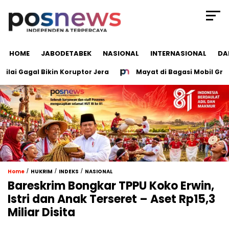
HOME
JABODETABEK
NASIONAL
INTERNASIONAL
DA
Gagal Bikin Koruptor Jera
Mayat di Bagasi Mobil Groboga
/
/
/
Home
HUKRIM
INDEKS
NASIONAL
Bareskrim Bongkar TPPU Koko Erwin,
Istri dan Anak Terseret – Aset Rp15,3
Miliar Disita