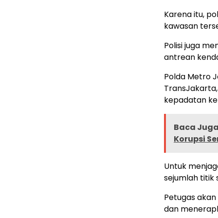
Karena itu, p
kawasan terseb
Polisi juga m
antrean kend
Polda Metro
TransJakarta,
kepadatan ken
Baca Juga 
Korupsi Ser
Untuk menjaga
sejumlah titik 
Petugas akan
dan menerapkan