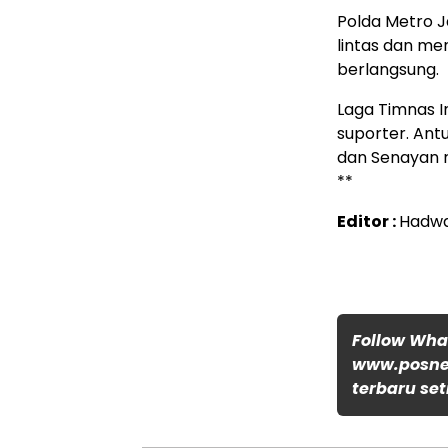
Polda Metro 
lintas dan me
berlangsung.
Laga Timnas I
suporter. An
dan Senayan r
**
Editor :
Hadw
Follow Wh
www.posnew
terbaru set