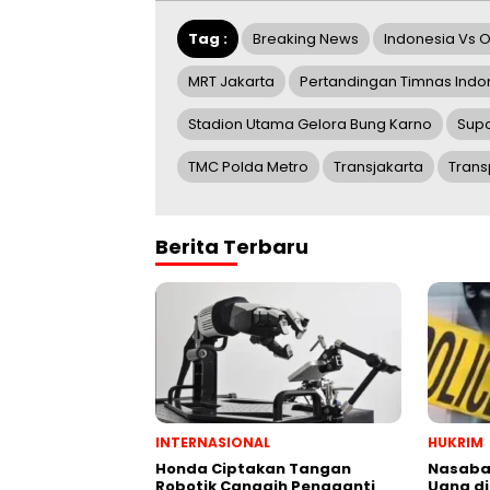
Tag :
Breaking News
Indonesia Vs
MRT Jakarta
Pertandingan Timnas Indo
Stadion Utama Gelora Bung Karno
Supo
TMC Polda Metro
Transjakarta
Trans
Berita Terbaru
INTERNASIONAL
HUKRIM
Honda Ciptakan Tangan
Nasabah
Robotik Canggih Pengganti
Uang di