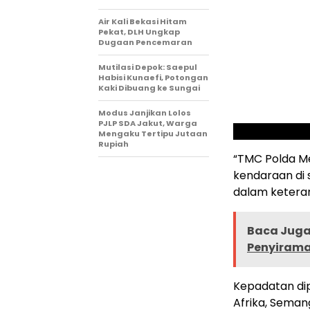
Air Kali Bekasi Hitam
Pekat, DLH Ungkap
Dugaan Pencemaran
Mutilasi Depok: Saepul
Habisi Kunaefi, Potongan
Kaki Dibuang ke Sungai
Modus Janjikan Lolos
PJLP SDA Jakut, Warga
Mengaku Tertipu Jutaan
Rupiah
“TMC Polda M
kendaraan di 
dalam ketera
Baca Juga 
Penyirama
Kepadatan dipe
Afrika, Seman