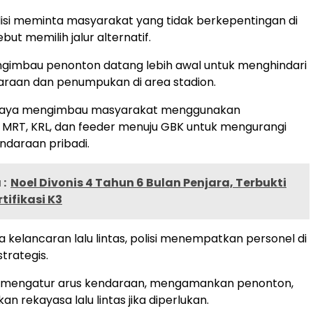
olisi meminta masyarakat yang tidak berkepentingan di
ut memilih jalur alternatif.
engimbau penonton datang lebih awal untuk menghindari
araan dan penumpukan di area stadion.
 Jaya mengimbau masyarakat menggunakan
 MRT, KRL, dan feeder menuju GBK untuk mengurangi
daraan pribadi.
:
Noel Divonis 4 Tahun 6 Bulan Penjara, Terbukti
tifikasi K3
 kelancaran lalu lintas, polisi menempatkan personel di
strategis.
 mengatur arus kendaraan, mengamankan penonton,
 rekayasa lalu lintas jika diperlukan.