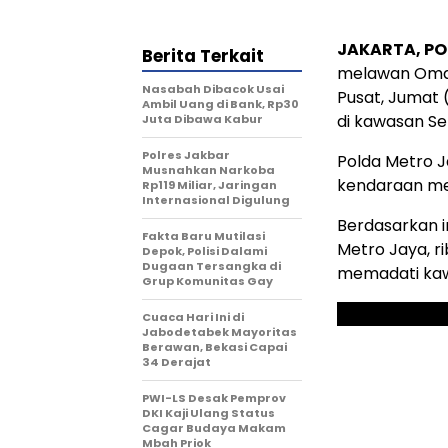
JAKARTA, PO
Berita Terkait
melawan Oman
Nasabah Dibacok Usai
Pusat, Jumat 
Ambil Uang di Bank, Rp30
di kawasan Se
Juta Dibawa Kabur
Polres Jakbar
Polda Metro 
Musnahkan Narkoba
kendaraan men
Rp119 Miliar, Jaringan
Internasional Digulung
Berdasarkan 
Fakta Baru Mutilasi
Metro Jaya, r
Depok, Polisi Dalami
Dugaan Tersangka di
memadati kawa
Grup Komunitas Gay
Cuaca Hari Ini di
Jabodetabek Mayoritas
Berawan, Bekasi Capai
34 Derajat
PWI-LS Desak Pemprov
DKI Kaji Ulang Status
Cagar Budaya Makam
Mbah Priok