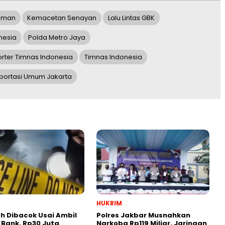
 Oman
Kemacetan Senayan
Lalu Lintas GBK
nesia
Polda Metro Jaya
rter Timnas Indonesia
Timnas Indonesia
portasi Umum Jakarta
HUKRIM
 Dibacok Usai Ambil
Polres Jakbar Musnahkan
 Bank, Rp30 Juta
Narkoba Rp119 Miliar, Jaringan