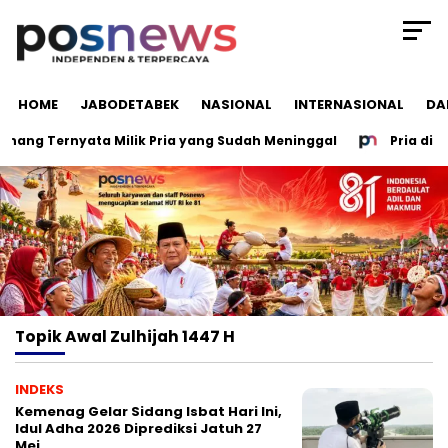
HOME
JABODETABEK
NASIONAL
INTERNASIONAL
DA
nang Ternyata Milik Pria yang Sudah Meninggal
Pria di De
Topik
Awal Zulhijah 1447 H
INDEKS
Kemenag Gelar Sidang Isbat Hari Ini,
Idul Adha 2026 Diprediksi Jatuh 27
Mei