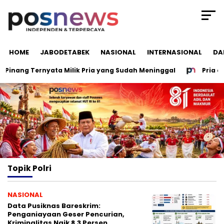
HOME
JABODETABEK
NASIONAL
INTERNASIONAL
DA
Pinang Ternyata Milik Pria yang Sudah Meninggal
Pria di D
Topik
Polri
NASIONAL
Data Pusiknas Bareskrim:
Penganiayaan Geser Pencurian,
Kriminalitas Naik 8,3 Persen