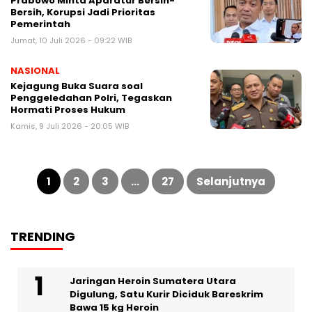
Prabowo Minta Aparatur Bersih-
Bersih, Korupsi Jadi Prioritas
Pemerintah
Jumat, 10 Juli 2026 - 09:22 WIB
NASIONAL
Kejagung Buka Suara soal
Penggeledahan Polri, Tegaskan
Hormati Proses Hukum
Kamis, 9 Juli 2026 - 20:05 WIB
Paginasi
pos
1
2
3
…
27
Selanjutnya
TRENDING
Jaringan Heroin Sumatera Utara
Digulung, Satu Kurir Diciduk Bareskrim
Bawa 15 kg Heroin