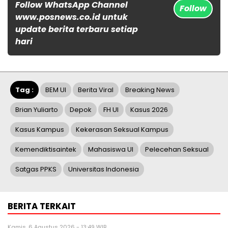
Follow WhatsApp Channel
Follow
www.posnews.co.id untuk
update berita terbaru setiap
hari
Tag :
BEM UI
Berita Viral
Breaking News
Brian Yuliarto
Depok
FH UI
Kasus 2026
Kasus Kampus
Kekerasan Seksual Kampus
Kemendiktisaintek
Mahasiswa UI
Pelecehan Seksual
Satgas PPKS
Universitas Indonesia
BERITA TERKAIT
Kamis, 6 Agustus 2026 - 13:49 WIB