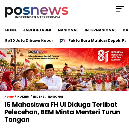
HOME
JABODETABEK
NASIONAL
INTERNASIONAL
DA
p30 Juta Dibawa Kabur
Fakta Baru Mutilasi Depok, Polisi
/
/
/
Home
HUKRIM
INDEKS
NASIONAL
16 Mahasiswa FH UI Diduga Terlibat
Pelecehan, BEM Minta Menteri Turun
Tangan