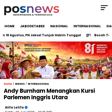
HOME
JABODETABEK
NASIONAL
INTERNASIONAL
DA
8 Agustus, PN Jaksel Tunjuk Hakim Tunggal
Bocah Tewas Di
/
/
Home
INDEKS
INTERNASIONAL
Andy Burnham Menangkan Kursi
Parlemen Inggris Utara
Alifa Latifa