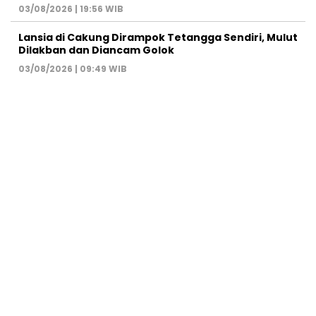
03/08/2026 | 19:56 WIB
Lansia di Cakung Dirampok Tetangga Sendiri, Mulut
Dilakban dan Diancam Golok
03/08/2026 | 09:49 WIB