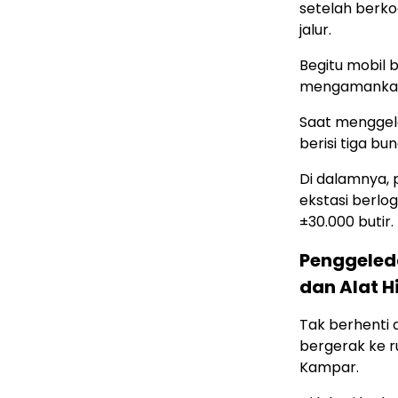
setelah berk
jalur.
Begitu mobil 
mengamankan
Saat menggel
berisi tiga bu
Di dalamnya, 
ekstasi berl
±30.000 butir.
Penggeleda
dan Alat H
Tak berhenti 
bergerak ke r
Kampar.