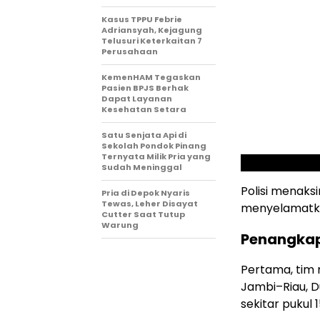
Kasus TPPU Febrie
Adriansyah, Kejagung
Telusuri Keterkaitan 7
Perusahaan
KemenHAM Tegaskan
Pasien BPJS Berhak
Dapat Layanan
Kesehatan Setara
Satu Senjata Api di
Sekolah Pondok Pinang
Ternyata Milik Pria yang
Sudah Meninggal
Polisi menaks
Pria di Depok Nyaris
Tewas, Leher Disayat
menyelamatkan
Cutter Saat Tutup
Warung
Penangkap
Pertama, tim 
Jambi–Riau, D
sekitar pukul 