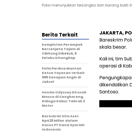
Polisi menunjukkan tersangka dan barang bukti 30
JAKARTA, PO
Berita Terkait
Bareskrim Po
Komplotan Perampok
skala besar.
Bersenjata Tajam di
Cibitung Dibekuk, 6
Pelaku Ditangkap
Kali ini, tim 
operasi di Ka
Polisi Periksa Mantan
Ketua Yayasan terkait
Pengungkapan 
995 Senapan Angin di
Jaksel
dikendalikan D
Santoso.
Honda Odyssey Dirusak
Massa di Cengkareng,
Diduga Kabur Tabrak 2
Motor
Bareskrim Sita Aset
Rp425 Miliar dalam
Kasus PT Dana Syariah
Indonesia