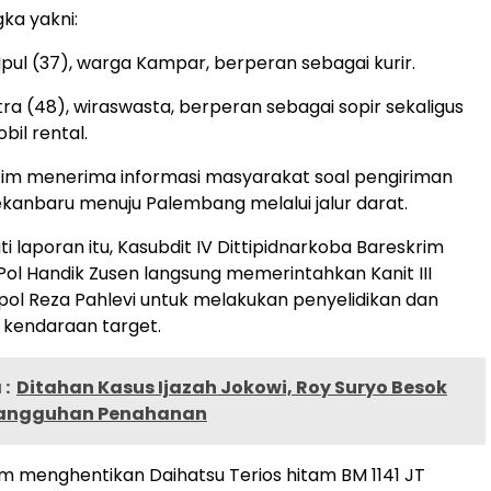
ka yakni:
s Ipul (37), warga Kampar, berperan sebagai kurir.
ra (48), wiraswasta, berperan sebagai sopir sekaligus
il rental.
tim menerima informasi masyarakat soal pengiriman
Pekanbaru menuju Palembang melalui jalur darat.
i laporan itu, Kasubdit IV Dittipidnarkoba Bareskrim
Pol Handik Zusen langsung memerintahkan Kanit III
pol Reza Pahlevi untuk melakukan penyelidikan dan
kendaraan target.
:
Ditahan Kasus Ijazah Jokowi, Roy Suryo Besok
nangguhan Penahanan
tim menghentikan Daihatsu Terios hitam BM 1141 JT