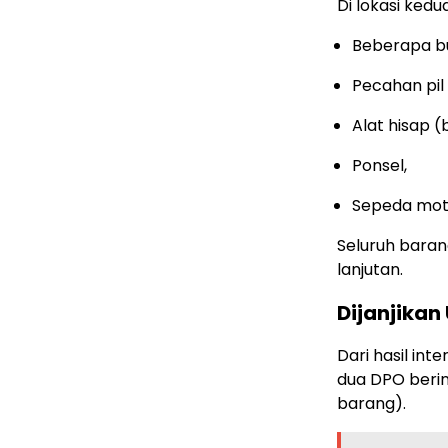
Di lokasi kedu
Beberapa bu
Pecahan pil
Alat hisap (
Ponsel,
Sepeda mot
Seluruh baran
lanjutan.
Dijanjikan
Dari hasil int
dua DPO berini
barang).