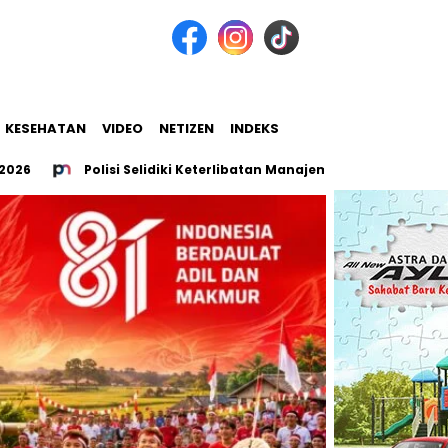
KESEHATAN
VIDEO
NETIZEN
INDEKS
Polisi Selidiki Keterlibatan Manajemen THM Five Star dalam K