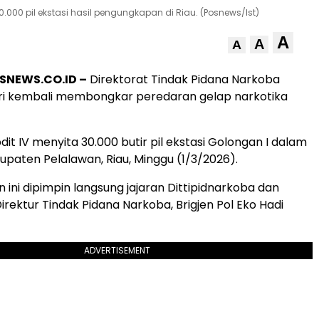
.000 pil ekstasi hasil pengungkapan di Riau. (Posnews/Ist)
A
A
A
SNEWS.CO.ID –
Direktorat Tindak Pidana Narkoba
lri kembali membongkar peredaran gelap narkotika
Subdit IV menyita 30.000 butir pil ekstasi Golongan I dalam
bupaten Pelalawan, Riau, Minggu (1/3/2026).
ini dipimpin langsung jajaran Dittipidnarkoba dan
irektur Tindak Pidana Narkoba, Brigjen Pol Eko Hadi
ADVERTISEMENT