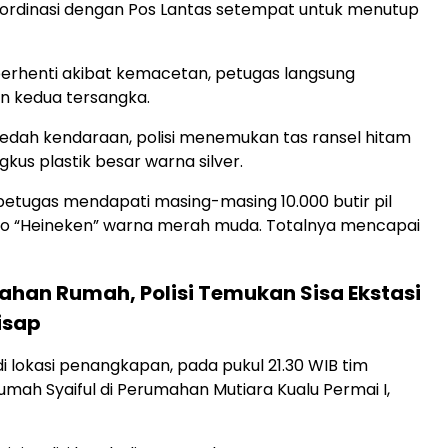
oordinasi dengan Pos Lantas setempat untuk menutup
berhenti akibat kemacetan, petugas langsung
 kedua tersangka.
edah kendaraan, polisi menemukan tas ransel hitam
ngkus plastik besar warna silver.
petugas mendapati masing-masing 10.000 butir pil
ogo “Heineken” warna merah muda. Totalnya mencapai
han Rumah, Polisi Temukan Sisa Ekstasi
isap
di lokasi penangkapan, pada pukul 21.30 WIB tim
umah Syaiful di Perumahan Mutiara Kualu Permai I,