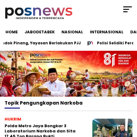
HOME
JABODETABEK
NASIONAL
INTERNASIONAL
DA
ok Pinang, Yayasan Berlakukan PJJ
Polisi Selidiki Peran
Topik
Pengungkapan Narkoba
HUKRIM
Polda Metro Jaya Bongkar 3
Laboratorium Narkoba dan Sita
17,45 Ton Barang Bukti