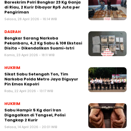
Bareskrim Polri Bongkar 23 Kg Ganja
di Riau, 2 Kurir Dibayar Rp5 Juta per
Pengiriman
Selasa, 28 April 2026 - 16:14 WIB
DAERAH
Bongkar Sarang Narkoba
Pekanbaru, 4,2 Kg Sabu & 108 Ekstasi
Disita – Dikendalikan Suami-Istri
Kamis, 23 April 2026 - 18:11 WIB
HUKRIM
Sikat Sabu Setengah Ton, Tim
Narkoba Polda Metro Jaya Diguyur
Pin Emas Kapolri
Rabu, 22 April 2026 - 13:17 WIB
HUKRIM
Sabu Hampir 5 Kg dari Iran
Digagalkan di Tangsel, Polisi
Tangkap 2 Kurir
Selasa, 14 April 2026 - 20:01 WIB