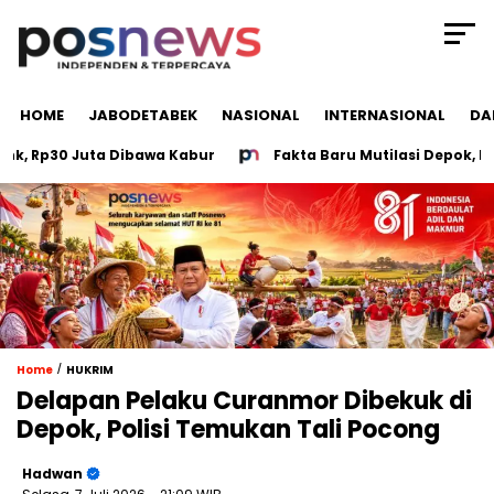
HOME
JABODETABEK
NASIONAL
INTERNASIONAL
DA
 Rp30 Juta Dibawa Kabur
Fakta Baru Mutilasi Depok, Poli
/
Home
HUKRIM
Delapan Pelaku Curanmor Dibekuk di
Depok, Polisi Temukan Tali Pocong
Hadwan