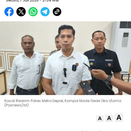
Selasa, 7 Juli 2026
- 21:09 WIB
Kasat Reskrim Polres Metro Depok, Kompol Made Gede Oka Utama
(Posnews/Ist)
A
A
A