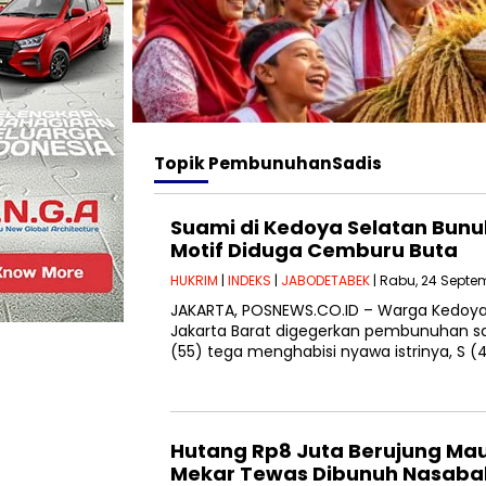
Topik
PembunuhanSadis
Suami di Kedoya Selatan Bunuh 
Motif Diduga Cemburu Buta
HUKRIM
|
INDEKS
|
JABODETABEK
| Rabu, 24 Septe
JAKARTA, POSNEWS.CO.ID – Warga Kedoya 
Jakarta Barat digegerkan pembunuhan sadi
(55) tega menghabisi nyawa istrinya, S (
Hutang Rp8 Juta Berujung Ma
Mekar Tewas Dibunuh Nasaba