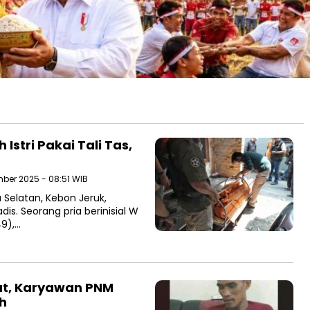
Istri Pakai Tali Tas,
mber 2025 - 08:51 WIB
Selatan, Kebon Jeruk,
s. Seorang pria berinisial W
49),…
ut, Karyawan PNM
h