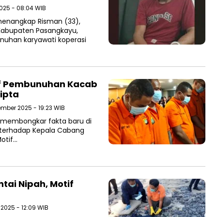
025 - 08:04 WIB
 menangkap Risman (33),
 Kabupaten Pasangkayu,
nuhan karyawati koperasi
tif Pembunuhan Kacab
ipta
ember 2025 - 19:23 WIB
a membongkar fakta baru di
 terhadap Kepala Cabang
otif…
tai Nipah, Motif
 2025 - 12:09 WIB