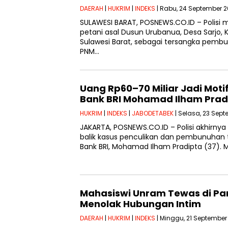
DAERAH
|
HUKRIM
|
INDEKS
| Rabu, 24 September 2
SULAWESI BARAT, POSNEWS.CO.ID – Polisi
petani asal Dusun Urubanua, Desa Sarjo,
Sulawesi Barat, sebagai tersangka pembu
PNM…
Uang Rp60–70 Miliar Jadi Mo
Bank BRI Mohamad Ilham Prad
HUKRIM
|
INDEKS
|
JABODETABEK
| Selasa, 23 Sept
JAKARTA, POSNEWS.CO.ID – Polisi akhirny
balik kasus penculikan dan pembunuhan
Bank BRI, Mohamad Ilham Pradipta (37). M
Mahasiswi Unram Tewas di Pan
Menolak Hubungan Intim
DAERAH
|
HUKRIM
|
INDEKS
| Minggu, 21 September