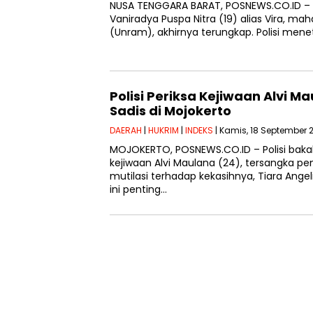
NUSA TENGGARA BARAT, POSNEWS.CO.ID – M
Vaniradya Puspa Nitra (19) alias Vira, ma
(Unram), akhirnya terungkap. Polisi me
Polisi Periksa Kejiwaan Alvi Ma
Sadis di Mojokerto
DAERAH
|
HUKRIM
|
INDEKS
| Kamis, 18 September 
MOJOKERTO, POSNEWS.CO.ID – Polisi bakal
kejiwaan Alvi Maulana (24), tersangka pe
mutilasi terhadap kekasihnya, Tiara Angel
ini penting…