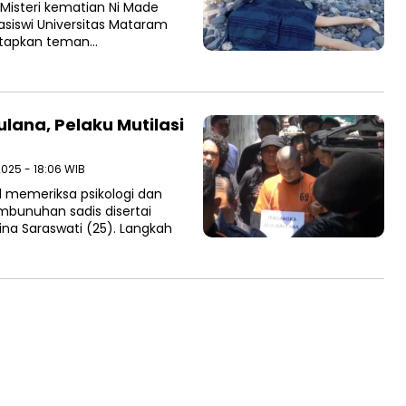
isteri kematian Ni Made
hasiswi Universitas Mataram
netapkan teman…
ulana, Pelaku Mutilasi
2025 - 18:06 WIB
 memeriksa psikologi dan
mbunuhan sadis disertai
ina Saraswati (25). Langkah