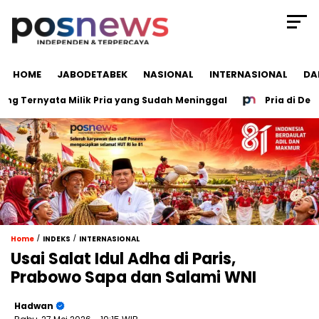
HOME
JABODETABEK
NASIONAL
INTERNASIONAL
DA
 Ternyata Milik Pria yang Sudah Meninggal
Pria di Depok N
/
/
Home
INDEKS
INTERNASIONAL
Usai Salat Idul Adha di Paris,
Prabowo Sapa dan Salami WNI
Hadwan