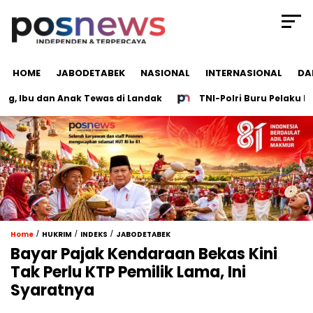
HOME
JABODETABEK
NASIONAL
INTERNASIONAL
DA
Ibu dan Anak Tewas di Landak
TNI-Polri Buru Pelaku Pene
/
/
/
Home
HUKRIM
INDEKS
JABODETABEK
Bayar Pajak Kendaraan Bekas Kini
Tak Perlu KTP Pemilik Lama, Ini
Syaratnya