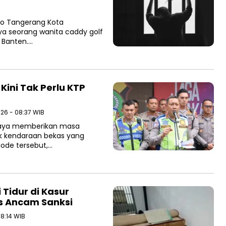
ro Tangerang Kota
a seorang wanita caddy golf
 Banten….
ini Tak Perlu KTP
026 - 08:37 WIB
 Jaya memberikan masa
ik kendaraan bekas yang
ode tersebut,…
 Tidur di Kasur
s Ancam Sanksi
08:14 WIB