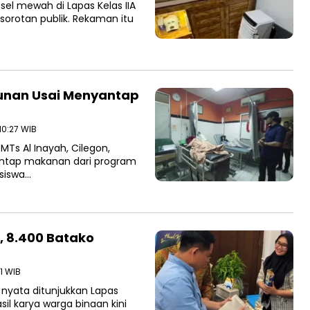
el mewah di Lapas Kelas IIA
 sorotan publik. Rekaman itu
cunan Usai Menyantap
 10:27 WIB
Ts Al Inayah, Cilegon,
ntap makanan dari program
 siswa…
, 8.400 Batako
01 WIB
nyata ditunjukkan Lapas
sil karya warga binaan kini