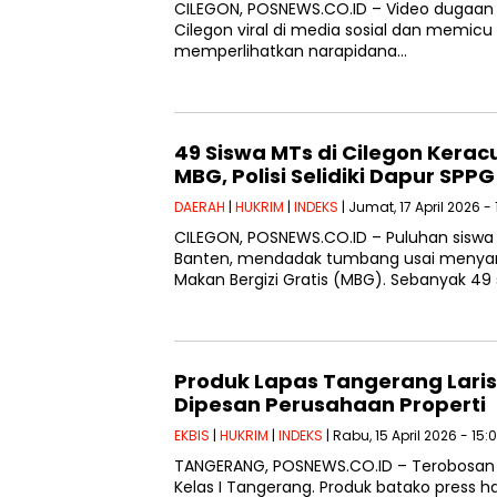
CILEGON, POSNEWS.CO.ID – Video dugaan s
Cilegon viral di media sosial dan memicu
memperlihatkan narapidana…
49 Siswa MTs di Cilegon Kera
MBG, Polisi Selidiki Dapur SPPG
DAERAH
|
HUKRIM
|
INDEKS
| Jumat, 17 April 2026 -
CILEGON, POSNEWS.CO.ID – Puluhan siswa M
Banten, mendadak tumbang usai menya
Makan Bergizi Gratis (MBG). Sebanyak 49
Produk Lapas Tangerang Laris
Dipesan Perusahaan Properti
EKBIS
|
HUKRIM
|
INDEKS
| Rabu, 15 April 2026 - 15:
TANGERANG, POSNEWS.CO.ID – Terobosan 
Kelas I Tangerang. Produk batako press ha