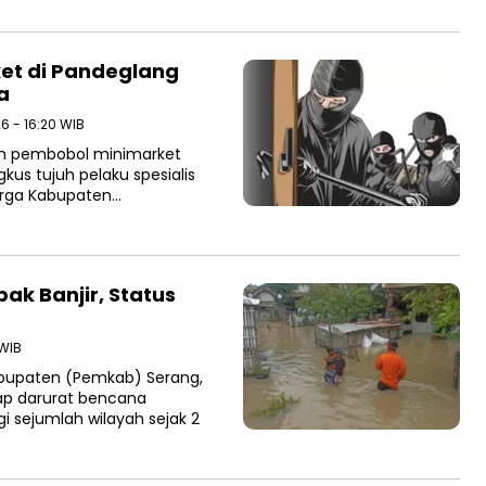
ket di Pandeglang
a
6 - 16:20 WIB
an pembobol minimarket
kus tujuh pelaku spesialis
warga Kabupaten…
ak Banjir, Status
 WIB
bupaten (Pemkab) Serang,
ap darurat bencana
 sejumlah wilayah sejak 2