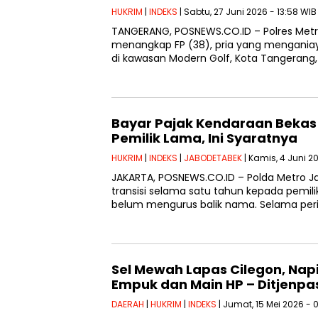
HUKRIM
|
INDEKS
| Sabtu, 27 Juni 2026 - 13:58 WIB
TANGERANG, POSNEWS.CO.ID – Polres Met
menangkap FP (38), pria yang menganiay
di kawasan Modern Golf, Kota Tangerang,
Bayar Pajak Kendaraan Bekas K
Pemilik Lama, Ini Syaratnya
HUKRIM
|
INDEKS
|
JABODETABEK
| Kamis, 4 Juni 2
JAKARTA, POSNEWS.CO.ID – Polda Metro
transisi selama satu tahun kepada pemil
belum mengurus balik nama. Selama peri
Sel Mewah Lapas Cilegon, Napi
Empuk dan Main HP – Ditjenpa
DAERAH
|
HUKRIM
|
INDEKS
| Jumat, 15 Mei 2026 - 