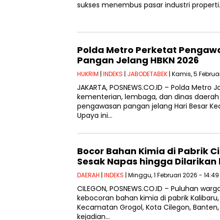
sukses menembus pasar industri properti.
Polda Metro Perketat Pengaw
Pangan Jelang HBKN 2026
HUKRIM
|
INDEKS
|
JABODETABEK
| Kamis, 5 Februa
JAKARTA, POSNEWS.CO.ID – Polda Metro
kementerian, lembaga, dan dinas daera
pengawasan pangan jelang Hari Besar Ke
Upaya ini…
Bocor Bahan Kimia di Pabrik C
Sesak Napas hingga Dilarikan
DAERAH
|
INDEKS
| Minggu, 1 Februari 2026 - 14:4
CILEGON, POSNEWS.CO.ID – Puluhan warg
kebocoran bahan kimia di pabrik Kalibaru
Kecamatan Grogol, Kota Cilegon, Banten, 
kejadian…