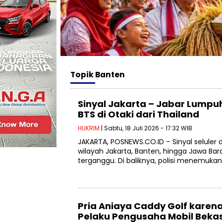
Topik
Banten
Sinyal Jakarta – Jabar Lumpuh
BTS di Otaki dari Thailand
HUKRIM
| Sabtu, 18 Juli 2026 - 17:32 WIB
JAKARTA, POSNEWS.CO.ID – Sinyal seluler 
wilayah Jakarta, Banten, hingga Jawa Ba
terganggu. Di baliknya, polisi menemukan 
Pria Aniaya Caddy Golf karena
Pelaku Pengusaha Mobil Beka