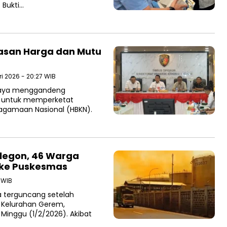
 Bukti…
asan Harga dan Mutu
ri 2026 - 20:27 WIB
 Jaya menggandeng
h untuk memperketat
agamaan Nasional (HBKN).
ilegon, 46 Warga
 ke Puskesmas
9 WIB
a terguncang setelah
, Kelurahan Gerem,
Minggu (1/2/2026). Akibat