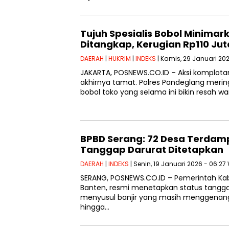
Tujuh Spesialis Bobol Minimar
Ditangkap, Kerugian Rp110 Jut
DAERAH
|
HUKRIM
|
INDEKS
| Kamis, 29 Januari 202
JAKARTA, POSNEWS.CO.ID – Aksi komplot
akhirnya tamat. Polres Pandeglang mering
bobol toko yang selama ini bikin resah 
BPBD Serang: 72 Desa Terdamp
Tanggap Darurat Ditetapkan
DAERAH
|
INDEKS
| Senin, 19 Januari 2026 - 06:27
SERANG, POSNEWS.CO.ID – Pemerintah Ka
Banten, resmi menetapkan status tangg
menyusul banjir yang masih menggenangi
hingga…