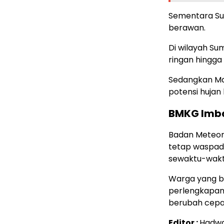
Sementara Su
berawan.
Di wilayah Su
ringan hingga
Sedangkan Ma
potensi hujan 
BMKG Imb
Badan Meteor
tetap waspad
sewaktu-waktu
Warga yang be
perlengkapan 
berubah cepat
Editor :
Hadw