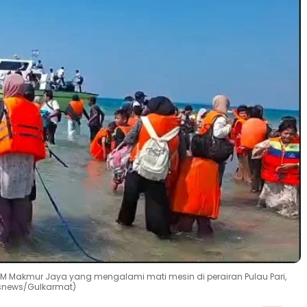
Makmur Jaya yang mengalami mati mesin di perairan Pulau Pari,
osnews/Gulkarmat)