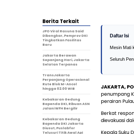
Berita Terkait
JPO Viral Rasuna Said
Dibongkar, Pemprov DKI
Daftar Isi
Tingkatkan Fasilitas
Baru
Mesin Mati 
Jakarta Berawan
Seluruh Pe
Sepanjang Hari, Jakarta
Selatan Terpanas
TransJakarta
Perpanjang Operasional
Rute Blok M–Ancol
JAKARTA, PO
hingga 02.00 WIB
penumpang KM
Kebakaran Gedung
perairan Pulau
Bapenda DKI, Ribuan ASN
Jalani WFH Bergilir
Berkat respon
Kebakaran Gedung
dievakuasi da
Bapenda DKI Jakarta
Diusut, Puslabfor
Kepala Suku 
Telusuri Titik Awal Api