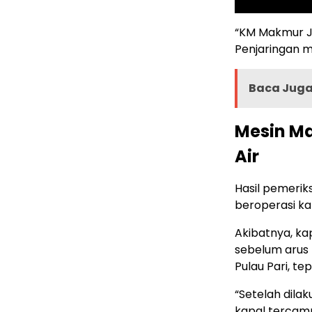
“KM Makmur Ja
Penjaringan m
Baca Juga 
Mesin Ma
Air
Hasil pemerik
beroperasi ka
Akibatnya, k
sebelum arus 
Pulau Pari, te
“Setelah dila
kapal tercamp