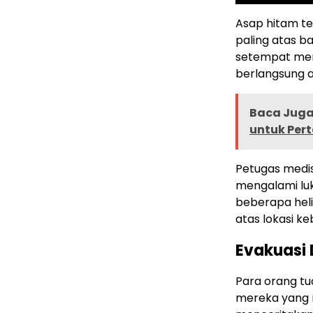
Asap hitam te
paling atas 
setempat me
berlangsung ak
Baca Juga 
untuk Per
Petugas medis
mengalami luk
beberapa hel
atas lokasi k
Evakuasi 
Para orang t
mereka yang 