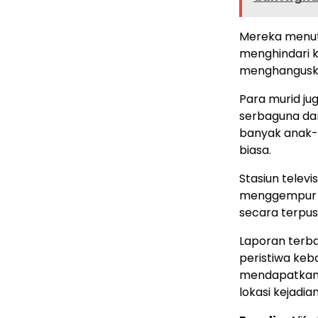
Mereka menut
menghindari k
menghanguskan
Para murid ju
serbaguna da
banyak anak-
biasa.
Stasiun telev
menggempur k
secara terpus
Laporan terba
peristiwa keb
mendapatkan 
lokasi kejadian