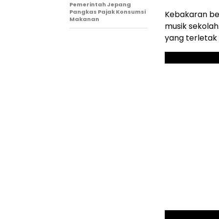
Pemerintah Jepang
Pangkas Pajak Konsumsi
Kebakaran ber
Makanan
musik sekolah
yang terletak d