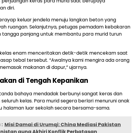
 perjuangan keras para murid saat berupaya
 diri.
rayap keluar jendela menuju langkan beton yang
wah ruangan. Selanjutnya, petugas pemadam kebakaran
tangga panjang untuk membantu para murid turun
i kelas enam menceritakan detik-detik mencekam saat
asap tebal tersebut. “Awalnya kami mengira ada orang
memasak makanan di dapur,” ujarnya.
dakan di Tengah Kepanikan
e tanda bahaya mendadak berbunyi sangat keras dan
eluruh kelas. Para murid segera berlari menuruni anak
u halaman luar sekolah secara bersama-sama.
:
Misi Damai di Urumqi: China Mediasi Pakistan
istan guna Akhiri Konflik Perbatasan