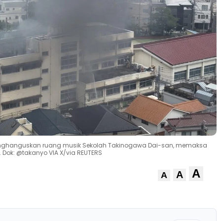
enghanguskan ruang musik Sekolah Takinogawa Dai-san, memaksa
. Dok: @takanyo VIA X/via REUTERS
A
A
A