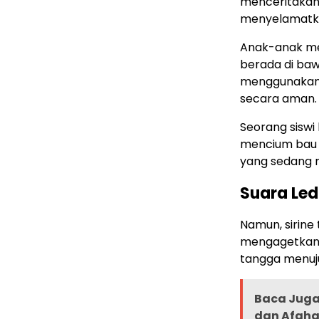
menceritakan
menyelamatkan
Anak-anak me
berada di ba
menggunakan 
secara aman.
Seorang sisw
mencium bau 
yang sedang 
Suara Le
Namun, sirin
mengagetkan s
tangga menuj
Baca Juga 
dan Afghan