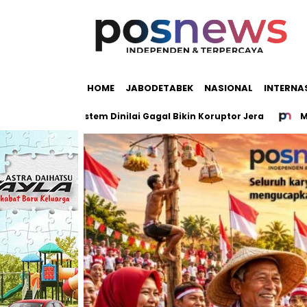
HOME
JABODETABEK
NASIONAL
INTERNA
upsi, Sistem Dinilai Gagal Bikin Koruptor Jera
Mayat di B