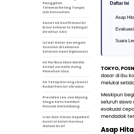
Panggilan
Daftar Isi
Telemarketing Tanpa
Izin Konsumen
Asap Hit
Senat AS Konfirmasi Dr
Erica Schwartz Sebagai
Evakuasi
Direktur CDC
Suara Le
Israel Gelar Serangan
Susulan di Lebanon
Selatan Saat Diplomasi
AS Periksa Akun Media
Sosial Jurnalis Asing
TOKYO, POSN
Pemohon Visa
dasar di ibu k
melukai setida
AS Tetap Dorong Lisensi
Rudal Patriot Ukraina
Meskipun beg
Presiden Lee Jae Myung
seluruh siswa
Siaga Satu Sambut
Puncak Gelombang
evakuasi cepa
mendadak ter
Iran dan Oman Sepakati
Kontrol Selat Hormuz
dalam Draf
Asap Hita