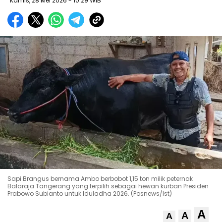
Kamis, 28 Mei 2026
- 10:29 WIB
Sapi Brangus bernama Ambo berbobot 1,15 ton milik peternak
Balaraja Tangerang yang terpilih sebagai hewan kurban Presiden
Prabowo Subianto untuk Iduladha 2026. (Posnews/Ist)
A
A
A