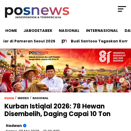
HOME
JABODETABEK
NASIONAL
INTERNASIONAL
DA
r di Pameran Seoul 2026
Budi Santoso Tegaskan Komitmen 
/
/
Home
INDEKS
NASIONAL
Kurban Istiqlal 2026: 78 Hewan
Disembelih, Daging Capai 10 Ton
Hadwan