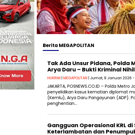
Berita
MEGAPOLITAN
Tak Ada Unsur Pidana, Polda 
Arya Daru – Bukti Kriminal Nihil
HUKRIM
|
MEGAPOLITAN
| Jumat, 9 Januari 2026 -
JAKARTA, POSNEWS.CO.ID – Polda Metro J
penyelidikan kasus kematian diplomat m
(Kemlu), Arya Daru Pangayunan (ADP). P
penghentian…
Gangguan Operasional KRL di S
Keterlambatan dan Penumpu