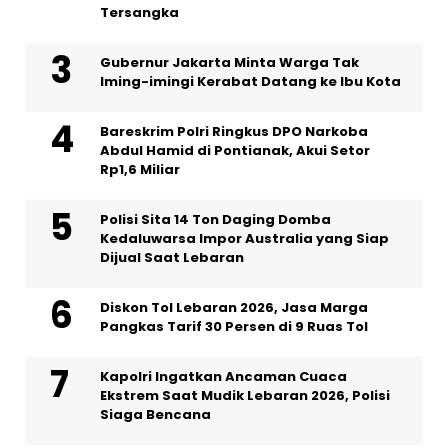
Tersangka
Gubernur Jakarta Minta Warga Tak
Iming-imingi Kerabat Datang ke Ibu Kota
Bareskrim Polri Ringkus DPO Narkoba
Abdul Hamid di Pontianak, Akui Setor
Rp1,6 Miliar
Polisi Sita 14 Ton Daging Domba
Kedaluwarsa Impor Australia yang Siap
Dijual Saat Lebaran
Diskon Tol Lebaran 2026, Jasa Marga
Pangkas Tarif 30 Persen di 9 Ruas Tol
Kapolri Ingatkan Ancaman Cuaca
Ekstrem Saat Mudik Lebaran 2026, Polisi
Siaga Bencana