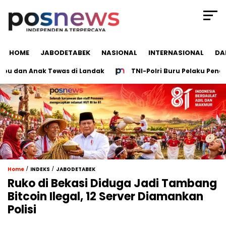
HOME
JABODETABEK
NASIONAL
INTERNASIONAL
DA
dan Anak Tewas di Landak
TNI-Polri Buru Pelaku Penembak
/
/
Home
INDEKS
JABODETABEK
Ruko di Bekasi Diduga Jadi Tambang
Bitcoin Ilegal, 12 Server Diamankan
Polisi