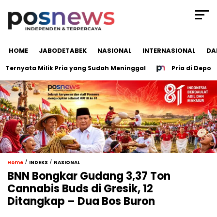
HOME
JABODETABEK
NASIONAL
INTERNASIONAL
DA
nyata Milik Pria yang Sudah Meninggal
Pria di Depok Nyar
/
/
Home
INDEKS
NASIONAL
BNN Bongkar Gudang 3,37 Ton
Cannabis Buds di Gresik, 12
Ditangkap – Dua Bos Buron