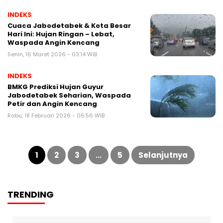
INDEKS
Cuaca Jabodetabek & Kota Besar
Hari Ini: Hujan Ringan – Lebat,
Waspada Angin Kencang
Senin, 16 Maret 2026 - 03:14 WIB
INDEKS
BMKG Prediksi Hujan Guyur
Jabodetabek Seharian, Waspada
Petir dan Angin Kencang
Rabu, 18 Februari 2026 - 06:56 WIB
Paginasi
pos
1
2
3
…
5
Selanjutnya
TRENDING