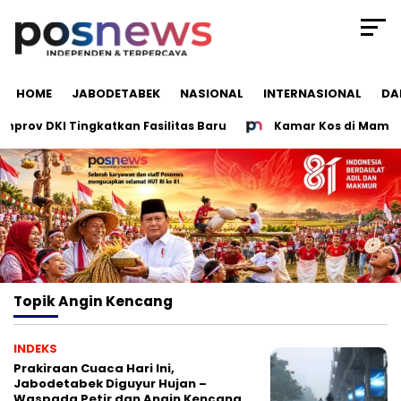
HOME
JABODETABEK
NASIONAL
INTERNASIONAL
DA
rov DKI Tingkatkan Fasilitas Baru
Kamar Kos di Mampang J
Topik
Angin Kencang
INDEKS
Prakiraan Cuaca Hari Ini,
Jabodetabek Diguyur Hujan –
Waspada Petir dan Angin Kencang