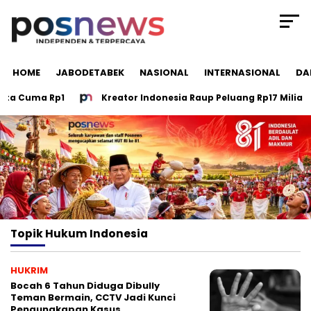
HOME
JABODETABEK
NASIONAL
INTERNASIONAL
DA
ta Cuma Rp1
Kreator Indonesia Raup Peluang Rp17 Miliar di
Topik
Hukum Indonesia
HUKRIM
Bocah 6 Tahun Diduga Dibully
Teman Bermain, CCTV Jadi Kunci
Pengungkapan Kasus