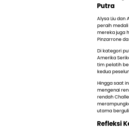
Putra
Alysa Liu dan
peraih medali
mereka juga h
Pinzarrone dar
Di kategori pu
Amerika Serika
tim pelatih b
kedua peselun
Hingga saat i
mengenai ren
rendah Challe
merampungkan s
utama berguli
Refleksi 