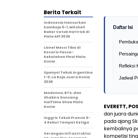
Berita Terkait
Indonesia Hancurkan
Kamboja 5-1, Mitchell
Daftar Isi
Baker Cetak Hattrick di
Piala AFF 2026
Pembuka 
Lionel Messi Tiba di
Rosario Pasca-
Persainga
Kekalahan Final Piala
Dunia
Refleksi
Spanyol Tekuk Argentina
1-0, La Roja Juara Dunia
Jadwal P
2026
Madonna, BTS, dan
Shakira Guncang
Halftime Show Piala
EVERETT, PO
Dunia
dan juara duni
Inggris Tekuk Prancis 6-
pada ajang Sk
4 Rebut Tempat Ketiga
kembalinya pa
Serangan Infrastruktur
kompetisi ting
AS-Iran Picu Ancaman