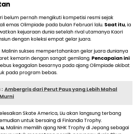
tan
iri belum pernah mengikuti kompetisi resmi sejak
i emas Olimpiade pada bulan Februari lalu.
Saat itu
, ia
atkan kejuaraan dunia setelah rival utamanya Kaori
iun dengan koleksi empat gelar juara.
lia Malinin sukses mempertahankan gelar juara dunianya
aret kemarin dengan sangat gemilang.
Pencapaian ini
ebus kegagalan besarnya pada ajang Olimpiade akibat
uk pada program bebas.
:
Ambergris dari Perut Paus yang Lebih Mahal
 Murni
lesaikan Skate America, Liu akan langsung terbang
emudian untuk bersaing di Finlandia Trophy.
tu
, Malinin memilih ajang NHK Trophy di Jepang sebagai