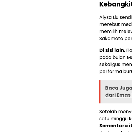
Kebangki
Alysa Liu send
merebut medal
memilih melew
Sakamoto pens
Di sisi lain
, I
pada bulan M
sekaligus men
performa bur
Baca Juga 
dari Emas
Setelah menye
satu minggu k
Sementara i