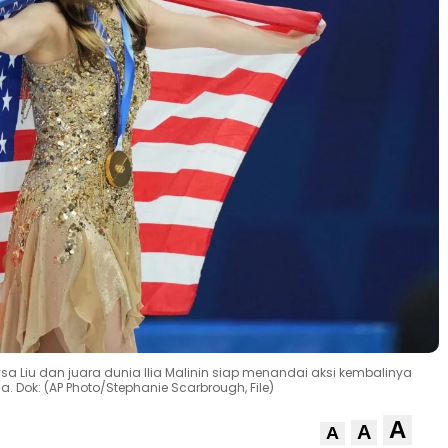
sa Liu dan juara dunia Ilia Malinin siap menandai aksi kembalinya
a. Dok: (AP Photo/Stephanie Scarbrough, File)
A
A
A