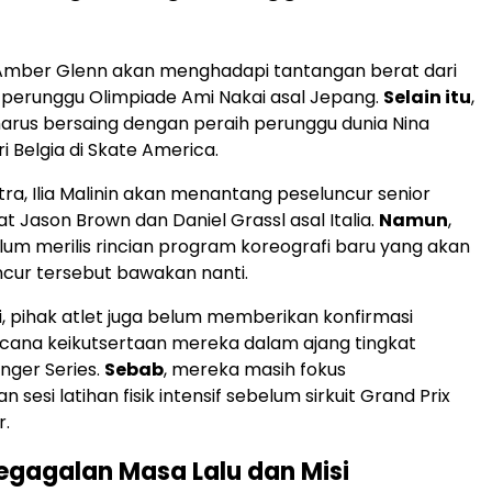
 Amber Glenn akan menghadapi tantangan berat dari
 perunggu Olimpiade Ami Nakai asal Jepang.
Selain itu
,
arus bersaing dengan peraih perunggu dunia Nina
i Belgia di Skate America.
tra, Ilia Malinin akan menantang peseluncur senior
t Jason Brown dan Daniel Grassl asal Italia.
Namun
,
elum merilis rincian program koreografi baru yang akan
cur tersebut bawakan nanti.
ni, pihak atlet juga belum memberikan konfirmasi
cana keikutsertaan mereka dalam ajang tingkat
nger Series.
Sebab
, mereka masih fokus
esi latihan fisik intensif sebelum sirkuit Grand Prix
r.
Kegagalan Masa Lalu dan Misi