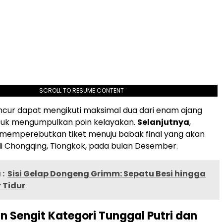
SCROLL TO RESUME CONTENT
ncur dapat mengikuti maksimal dua dari enam ajang
ntuk mengumpulkan poin kelayakan.
Selanjutnya
,
memperebutkan tiket menuju babak final yang akan
i Chongqing, Tiongkok, pada bulan Desember.
:
Sisi Gelap Dongeng Grimm: Sepatu Besi hingga
 Tidur
n Sengit Kategori Tunggal Putri dan