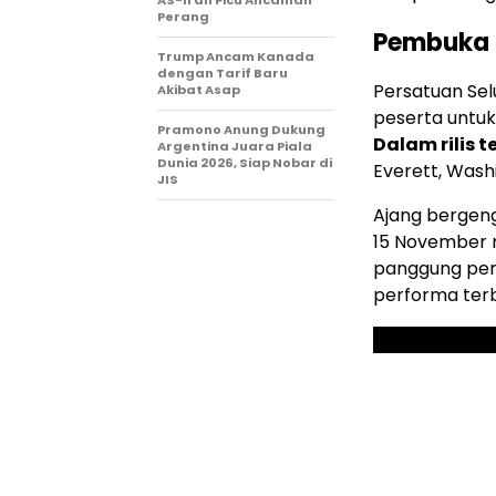
Perang
Pembuka S
Trump Ancam Kanada
dengan Tarif Baru
Persatuan Selu
Akibat Asap
peserta untuk
Pramono Anung Dukung
Dalam rilis t
Argentina Juara Piala
Dunia 2026, Siap Nobar di
Everett, Wash
JIS
Ajang bergeng
15 November
panggung perd
performa ter