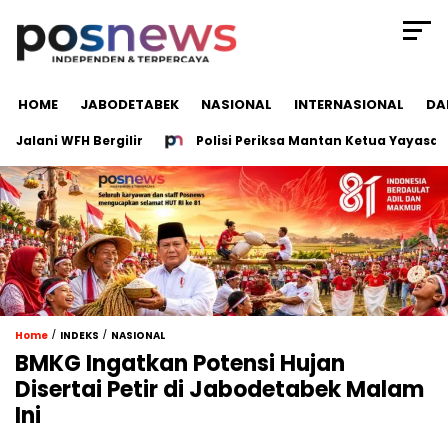
HOME
JABODETABEK
NASIONAL
INTERNASIONAL
DA
ni WFH Bergilir
Polisi Periksa Mantan Ketua Yayasan terka
/
/
Home
INDEKS
NASIONAL
BMKG Ingatkan Potensi Hujan
Disertai Petir di Jabodetabek Malam
Ini