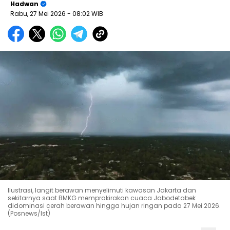
Hadwan
Rabu, 27 Mei 2026
- 08:02 WIB
Ilustrasi, langit berawan menyelimuti kawasan Jakarta dan
sekitarnya saat BMKG memprakirakan cuaca Jabodetabek
didominasi cerah berawan hingga hujan ringan pada 27 Mei 2026.
(Posnews/Ist)