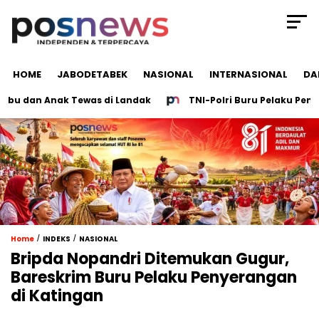
HOME
JABODETABEK
NASIONAL
INTERNASIONAL
DA
 dan Anak Tewas di Landak
TNI-Polri Buru Pelaku Penemba
/
/
Home
INDEKS
NASIONAL
Bripda Nopandri Ditemukan Gugur,
Bareskrim Buru Pelaku Penyerangan
di Katingan