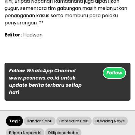
Kini, Bripda Nopandri Ramadhana juga dipastikan
gugur, sementara tim gabungan masih melanjutkan
penanganan kasus serta memburu para pelaku
penyerangan. **
Editor :
Hadwan
Follow WhatsApp Channel
Follow
www.posnews.co.id untuk
update berita terbaru setiap
hari
Tag :
Bandar Sabu
Bareskrim Polri
Breaking News
Bripda Nopandri
Dittipidnarkoba