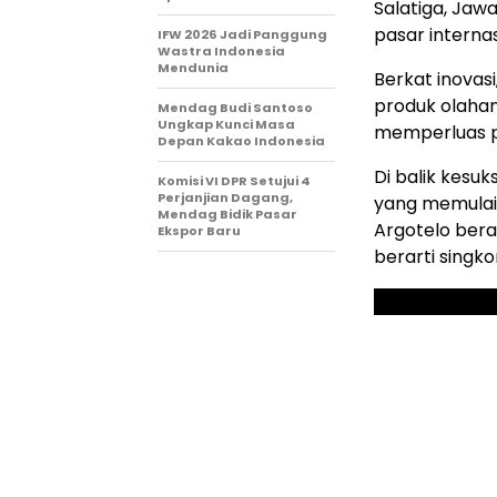
Salatiga, Ja
pasar internas
IFW 2026 Jadi Panggung
Wastra Indonesia
Mendunia
Berkat inovas
produk olahan
Mendag Budi Santoso
Ungkap Kunci Masa
memperluas pa
Depan Kakao Indonesia
Di balik kesuk
Komisi VI DPR Setujui 4
Perjanjian Dagang,
yang memulai
Mendag Bidik Pasar
Argotelo bera
Ekspor Baru
berarti singko