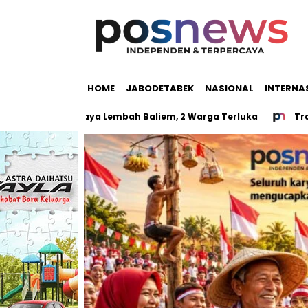
HOME
JABODETABEK
NASIONAL
INTERNA
val Budaya Lembah Baliem, 2 Warga Terluka
TransJakart