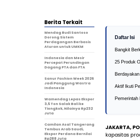
Berita Terkait
Mendag Budi Santoso
Dorong Sistem
Daftar Isi
Perdagangan Berbasis
Aturan untuk UMKM
Bangkit Berk
Indonesia dan Mesir
25 Produk O
Percepat Perundingan
Dagang PTA dan FTA
Berdayakan
Sanur Fashion Week 2026
Jadi Panggung Wastra
Aktif Ikuti
Indonesia
Pemerintah
Wamendag Lepas Ekspor
3,5 Ton Salak Bali ke
Tiongkok, Nilainya Rp232
Juta
Camilan Asal Tangerang
JAKARTA, PO
Tembus Arab Saudi,
Ekspor Perdana Bernilai
kapasitas prod
Rp288 Juta