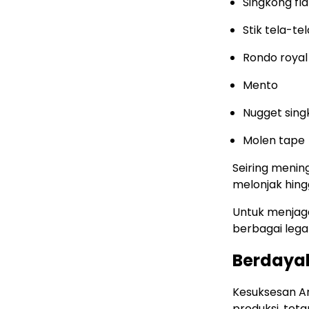
Singkong fla
Stik tela-tel
Rondo royal
Mento
Nugget sin
Molen tape
Seiring menin
melonjak hing
Untuk menjaga
berbagai legal
Berdaya
Kesuksesan Ar
produksi, tet