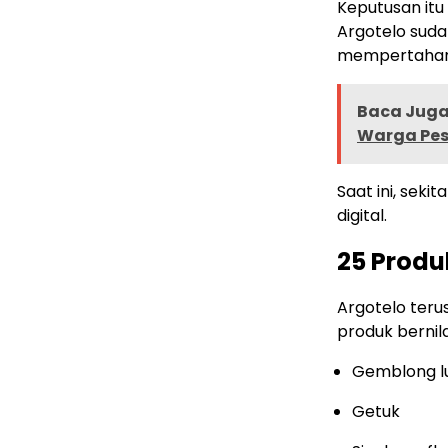
Keputusan itu
Argotelo suda
mempertahank
Baca Juga 
Warga Pes
Saat ini, seki
digital.
25 Produ
Argotelo teru
produk bernila
Gemblong l
Getuk