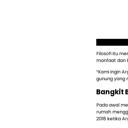
Filosofi itu 
manfaat dan k
“Kami ingin A
gunung yang m
Bangkit 
Pada awal mer
rumah menggun
2018 ketika A